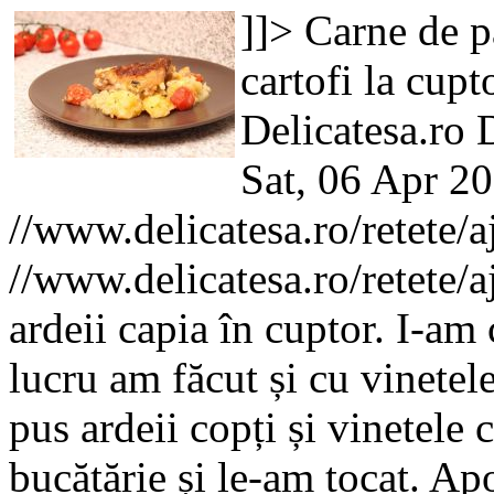
]]>
Carne de p
cartofi la cupt
Delicatesa.ro
D
Sat, 06 Apr 2
//www.delicatesa.ro/retete/
//www.delicatesa.ro/retete/
ardeii capia în cuptor. I-am 
lucru am făcut și cu vinetel
pus ardeii copți și vinetele 
bucătărie și le-am tocat. Ap