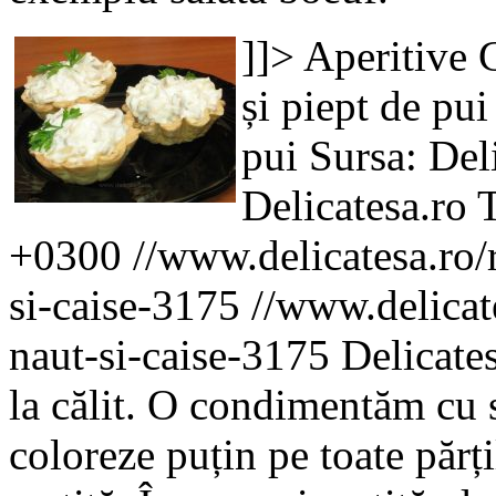
]]>
Aperitive
și piept de pui
pui
Sursa: Del
Delicatesa.ro
+0300
//www.delicatesa.ro/
si-caise-3175
//www.delicate
naut-si-caise-3175
Delicate
la călit. O condimentăm cu s
coloreze puțin pe toate părț