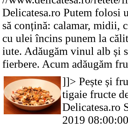
Delicatesa.ro
Putem folosi u
să conțină: calamar, midii, ca
cu ulei încins punem la călit
iute. Adăugăm vinul alb și 
fierbere. Acum adăugăm fr
]]>
Pește și fr
tigaie
fructe d
Delicatesa.ro
2019 08:00:0