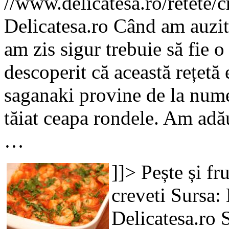
//www.delicatesa.ro/retete/
Delicatesa.ro
Când am auzit 
am zis sigur trebuie să fie o
descoperit că această rețetă 
saganaki provine de la nume
tăiat ceapa rondele. Am adăug
…
]]>
Pește și fr
creveti
Sursa: 
Delicatesa.ro