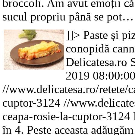
broccoli. Am avut emoții că
sucul propriu până se pot…
]]>
Paste și pi
conopidă
cann
Delicatesa.ro
2019 08:00:0
//www.delicatesa.ro/retete/ca
cuptor-3124
//www.delicates
ceapa-rosie-la-cuptor-3124
în 4. Peste aceasta adăugăm