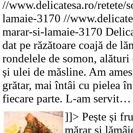
//www.delicatesa.ro/retete/
lamaie-3170
//www.delicate
marar-si-lamaie-3170
Delic
dat pe răzătoare coajă de l
rondelele de somon, alături 
și ulei de măsline. Am ame
grătar, mai întâi cu pielea î
fiecare parte. L-am servit…
]]>
Pește și fr
mărar și lămâi