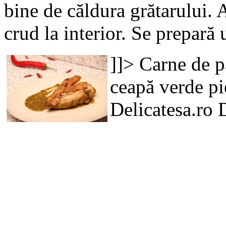
bine de căldura grătarului. 
crud la interior. Se prepar
]]>
Carne de p
ceapă verde
pi
Delicatesa.ro
D