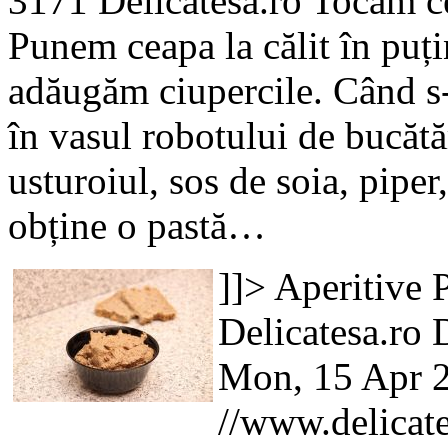
3171
Delicatesa.ro
Tocăm ce
Punem ceapa la călit în puți
adăugăm ciupercile. Când s-
în vasul robotului de bucăt
usturoiul, sos de soia, piper
obține o pastă…
]]>
Aperitive
P
Delicatesa.ro
D
Mon, 15 Apr 
//www.delicates