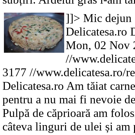
]]>
Mic dejun
Delicatesa.ro
D
Mon, 02 Nov 
//www.delicate
3177
//www.delicatesa.ro/r
Delicatesa.ro
Am tăiat carne
pentru a nu mai fi nevoie de
Pulpă de căprioară am folos
câteva linguri de ulei și am