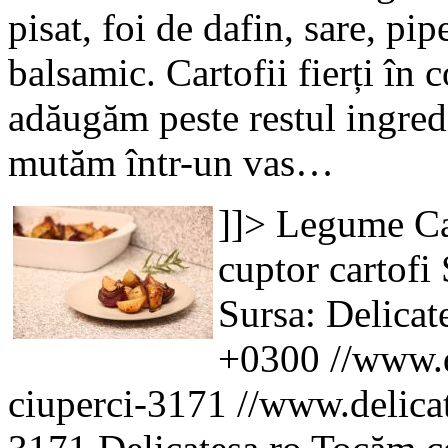
pisat, foi de dafin, sare, pip
balsamic. Cartofii fierți în c
adăugăm peste restul ingred
mutăm într-un vas…
]]>
Legume
Ca
cuptor
cartofi
Sursa: Delicat
+0300
//www.d
ciuperci-3171
//www.delicat