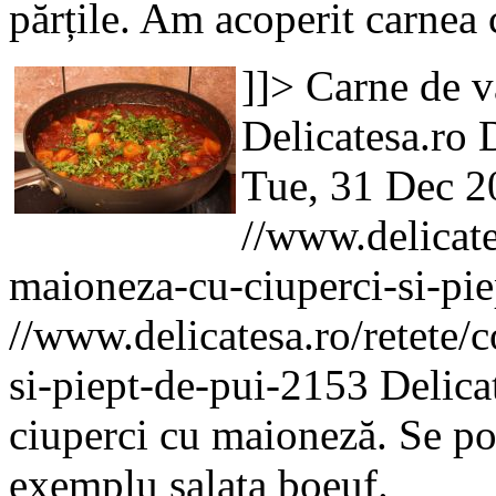
părțile. Am acoperit carnea
]]>
Carne de v
Delicatesa.ro
D
Tue, 31 Dec 2
//www.delicate
maioneza-cu-ciuperci-si-pi
//www.delicatesa.ro/retete/
si-piept-de-pui-2153
Delica
ciuperci cu maioneză. Se pot
exemplu salata boeuf.