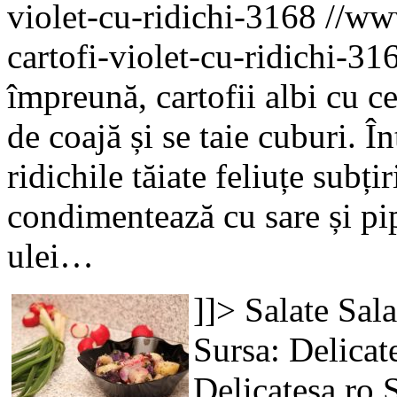
violet-cu-ridichi-3168
//www
cartofi-violet-cu-ridichi-31
împreună, cartofii albi cu ce
de coajă și se taie cuburi. Î
ridichile tăiate feliuțe subți
condimentează cu sare și pi
ulei…
]]>
Salate
Sala
Sursa: Delicat
Delicatesa.ro