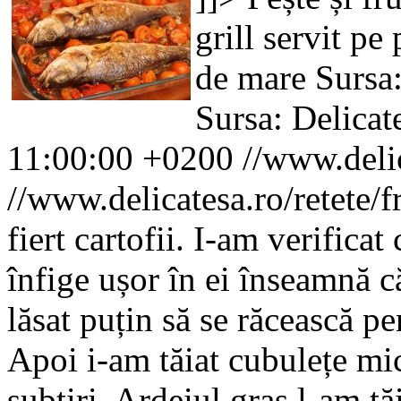
grill servit pe
de mare
Sursa:
Sursa: Delicat
11:00:00 +0200
//www.delic
//www.delicatesa.ro/retete/f
fiert cartofii. I-am verificat
înfige ușor în ei înseamnă c
lăsat puțin să se răcească pe
Apoi i-am tăiat cubulețe mic
subțiri. Ardeiul gras l-am t