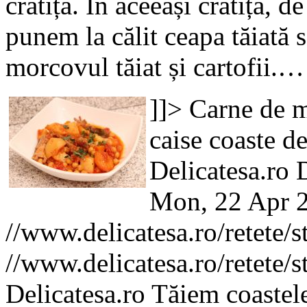
cratiță. În aceeași cratiță, 
punem la călit ceapa tăiată
morcovul tăiat și cartofii.…
]]>
Carne de m
caise
coaste de
Delicatesa.ro
D
Mon, 22 Apr 
//www.delicatesa.ro/retete/
//www.delicatesa.ro/retete/
Delicatesa.ro
Tăiem coastele