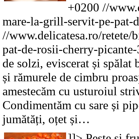
+0200
//www.d
mare-la-grill-servit-pe-pat-
//www.delicatesa.ro/retete/b
pat-de-rosii-cherry-picante
de solzi, eviscerat și spălat
și rămurele de cimbru proasp
amestecăm cu usturoiul stri
Condimentăm cu sare și pipe
jumătăți, oțet și…
]]>
Pește și fr