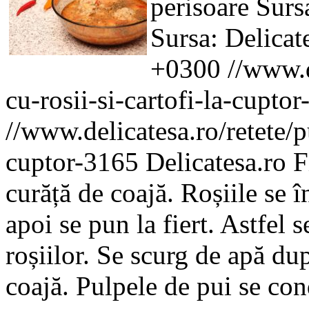
perisoare
Surs
Sursa: Delicat
+0300
//www.d
cu-rosii-si-cartofi-la-cupto
//www.delicatesa.ro/retete/p
cuptor-3165
Delicatesa.ro
F
curăță de coajă. Roșiile se î
apoi se pun la fiert. Astfel 
roșiilor. Se scurg de apă dup
coajă. Pulpele de pui se co