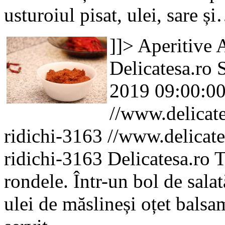
usturoiul pisat, ulei, sare ș
]]>
Aperitive
A
Delicatesa.ro
2019 09:00:0
//www.delicate
ridichi-3163
//www.delicates
ridichi-3163
Delicatesa.ro
T
rondele. Într-un bol de sala
ulei de măslineși oțet balsam