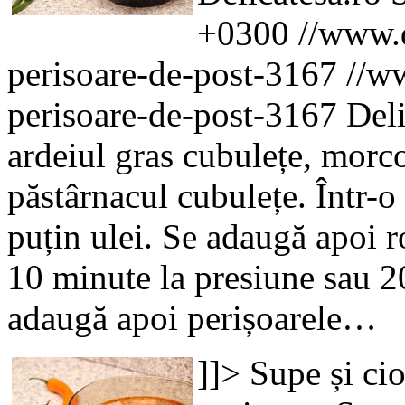
+0300
//www.d
perisoare-de-post-3167
//ww
perisoare-de-post-3167
Deli
ardeiul gras cubulețe, morco
păstârnacul cubulețe. Într-o 
puțin ulei. Se adaugă apoi roș
10 minute la presiune sau 2
adaugă apoi perișoarele…
]]>
Supe și ci