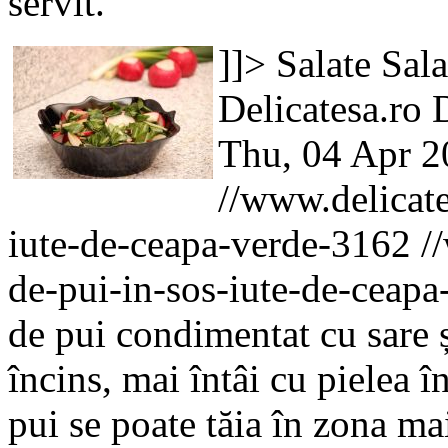
servit.
]]>
Salate
Sala
Delicatesa.ro
D
Thu, 04 Apr 2
//www.delicate
iute-de-ceapa-verde-3162
/
de-pui-in-sos-iute-de-ceap
de pui condimentat cu sare ș
încins, mai întâi cu pielea î
pui se poate tăia în zona ma