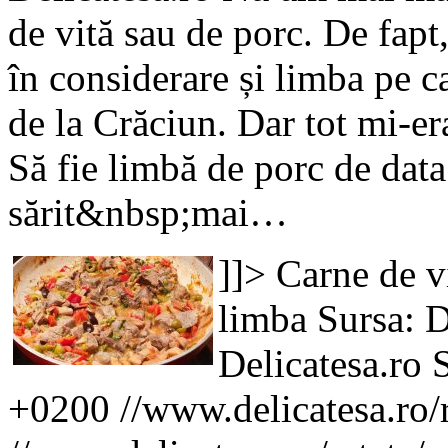
de vită sau de porc. De fapt
în considerare și limba pe c
de la Crăciun. Dar tot mi-er
Să fie limbă de porc de data 
sărit&nbsp;mai…
]]>
Carne de v
limba
Sursa: D
Delicatesa.ro
+0200
//www.delicatesa.ro/