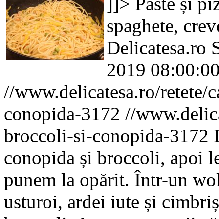
]]>
Paste și pi
spaghete, crev
Delicatesa.ro
2019 08:00:0
//www.delicatesa.ro/retete/c
conopida-3172
//www.delica
broccoli-si-conopida-3172
conopida și broccoli, apoi l
punem la opărit. Într-un wo
usturoi, ardei iute și cimbr