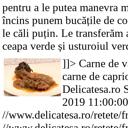
pentru a le putea manevra ma
încins punem bucățile de co
le căli puțin. Le transferăm
ceapa verde și usturoiul ve
]]>
Carne de v
carne de capri
Delicatesa.ro
2019 11:00:0
//www.delicatesa.ro/retete/
//www.delicatesa.ro/retete/