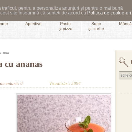
 traficul, pentru a personaliza anunțuri și pentru o mai bună
i acest site înseamnă că sunteți de acord cu
Politica de cookie-uri
ome
Aperitive
Paste
Supe
Mâncăr
și pizza
și ciorbe
ananas
a cu ananas
omentarii: 0
Vizualizări: 5894