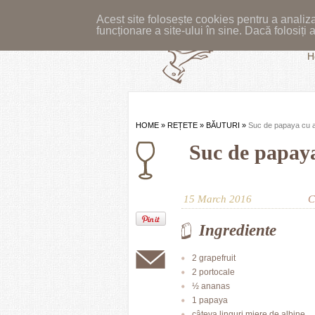
Acest site folosește cookies pentru a analiza
funcționare a site-ului în sine. Dacă folosiț
H
HOME
»
REȚETE
»
BĂUTURI
»
Suc de papaya cu 
Suc de papay
15 March 2016
C
Ingrediente
2 grapefruit
2 portocale
½ ananas
1 papaya
câteva linguri miere de albine