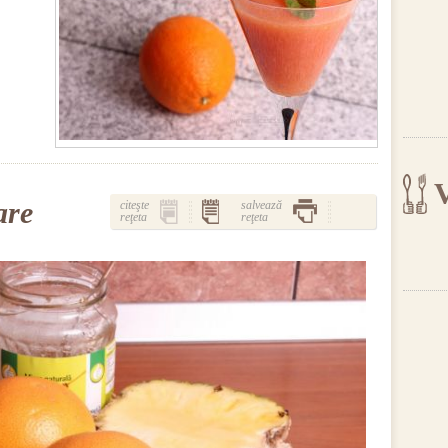
V
are
citeşte
salvează
reţeta
reţeta