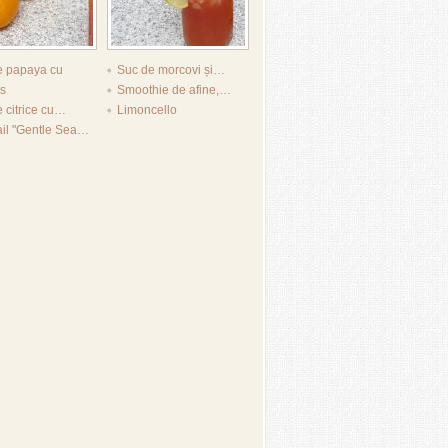
e papaya cu
Suc de morcovi și…
s
Smoothie de afine,…
 citrice cu…
Limoncello
ail "Gentle Sea…