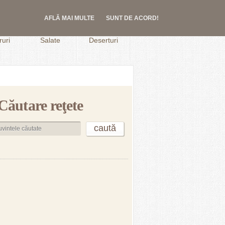
AFLĂ MAI MULTE
SUNT DE ACORD!
.
uri
Salate
Deserturi
Căutare reţete