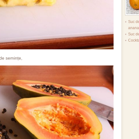
Suc d
anana
Suc de
Cockt
de semințe,