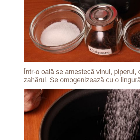
Într-o oală se amestecă vinul, piperul, 
zahărul. Se omogenizează cu o lingură