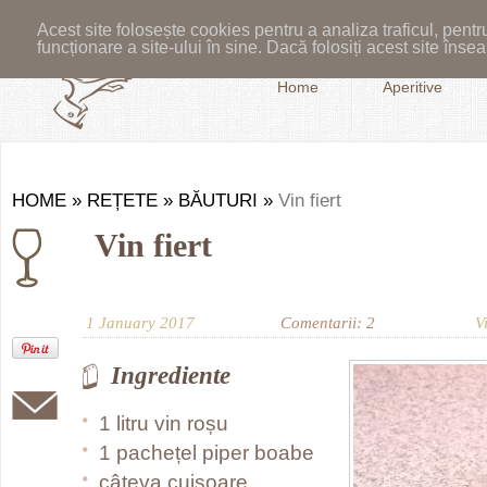
Acest site folosește cookies pentru a analiza traficul, pent
funcționare a site-ului în sine. Dacă folosiți acest site în
Home
Aperitive
HOME
»
REȚETE
»
BĂUTURI
»
Vin fiert
Vin fiert
1 January 2017
Comentarii: 2
V
Ingrediente
1 litru vin roșu
1 pachețel piper boabe
câteva cuișoare