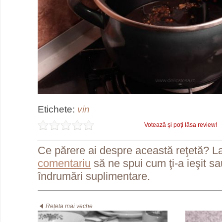
Etichete:
vin
Votează şi poți lăsa review!
Ce părere ai despre această reţetă? L
comentariu
să ne spui cum ţi-a ieşit s
îndrumări suplimentare.
Rețeta mai veche