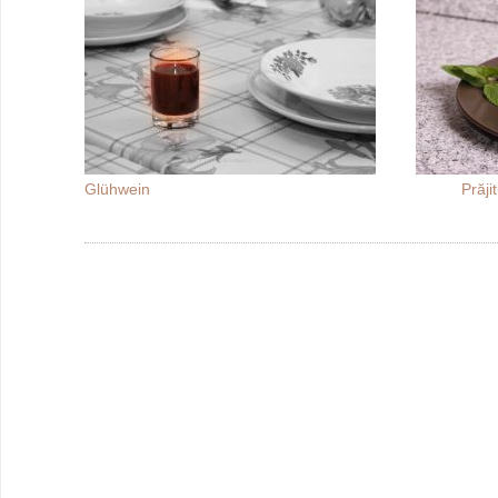
Glühwein
Prăji