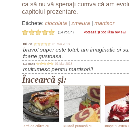
ca să nu vă speriaţi cumva că am evolu
capitolul prezentare.
Etichete:
ciocolata
|
zmeura
|
martisor
(14 voturi)
Votează şi poți lăsa review!
milica
01 Mar.2013
bravo! super este totul, am imaginatie si su
foarte gustoasa.
carmen
01 Mar.2013
multumesc pentru martisor!!!
Încearcă şi:
Tartă de clătite cu
Ruladă pufoasă cu
Brioşe "Catifea 