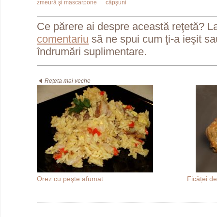
zmeură şi mascarpone
căpşuni
Ce părere ai despre această reţetă? L
comentariu
să ne spui cum ţi-a ieşit s
îndrumări suplimentare.
Rețeta mai veche
Orez cu peşte afumat
Ficăței de