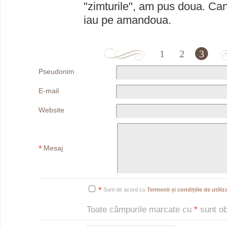
"zimturile", am pus doua. Can
iau pe amandoua.
1
2
3
Pseudonim
E-mail
Website
*
Mesaj
*
Sunt de acord cu
Termenii și condițiile de utiliza
Toate câmpurile marcate cu
*
sunt obl