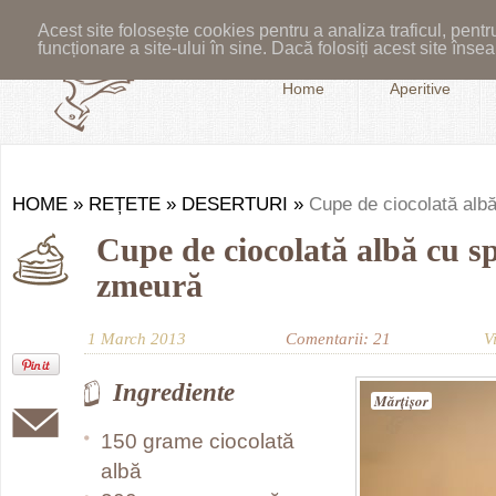
Acest site folosește cookies pentru a analiza traficul, pent
funcționare a site-ului în sine. Dacă folosiți acest site în
Home
Aperitive
HOME
»
REȚETE
»
DESERTURI
»
Cupe de ciocolată al
Cupe de ciocolată albă cu 
zmeură
1 March 2013
Comentarii: 21
V
Ingrediente
Mărţişor
150 grame ciocolată
albă