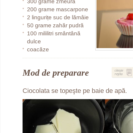
300 grame zmeură
200 grame mascarpone
2 lingurițe suc de lămâie
50 grame zahăr pudră
100 mililitri smântână
dulce
coacăze
Mod de preparare
citeşte
reţeta
Ciocolata se topeşte pe baie de apă.