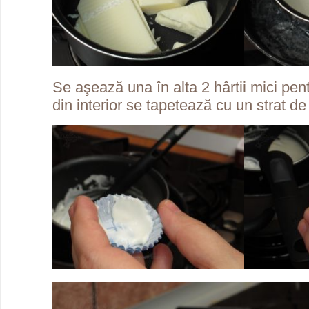
Se aşează una în alta 2 hârtii mici pent
din interior se tapetează cu un strat de