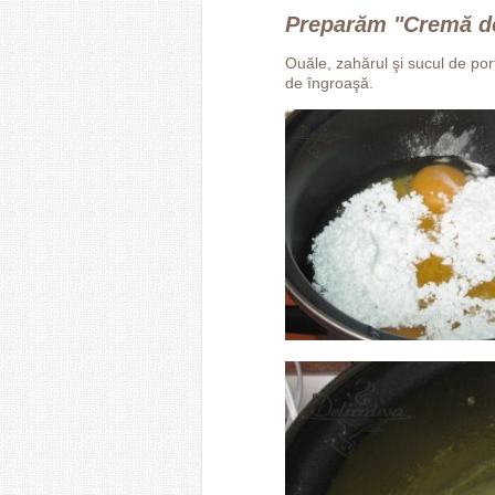
Preparăm "Cremă de
Ouăle, zahărul şi sucul de p
de îngroaşă.