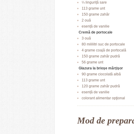
¼ linguriță sare
113 grame unt
150 grame zahăr
2 ouă
esență de vanilie
Cremă de portocale
3 ouă
80 mililitri suc de portocale
4 grame coajă de portocală
150 grame zahăr pudră
56 grame unt
Glazura la brioşe mărţişor
90 grame ciocolată albă
113 grame unt
120 grame zahăr pudră
esență de vanilie
colorant alimentar opţional
Mod de prepar