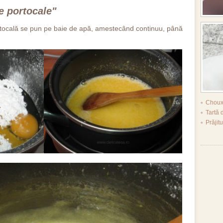
 portocale"
ortocală se pun pe baie de apă, amestecând continuu, până
Choux
Tartă 
Prăjitu