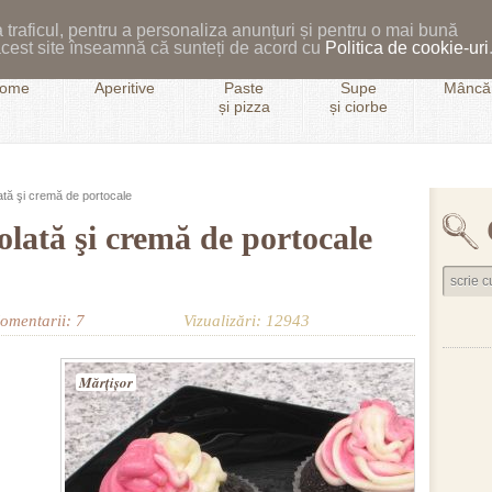
 traficul, pentru a personaliza anunțuri și pentru o mai bună
i acest site înseamnă că sunteți de acord cu
Politica de cookie-uri
ome
Aperitive
Paste
Supe
Mâncăr
și pizza
și ciorbe
ată şi cremă de portocale
olată şi cremă de portocale
omentarii: 7
Vizualizări: 12943
Mărţişor