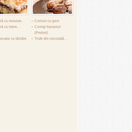
tură cu mousse…
Cornuri cu gem
ură cu mere…
Covrigi bavarezi
(Pretzel)
ecake cu lămâie
Trufe din ciocolată…