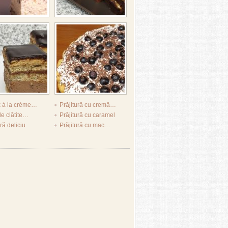
 à la crème…
Prăjitură cu cremă…
de clătite…
Prăjitură cu caramel
ră deliciu
Prăjitură cu mac…