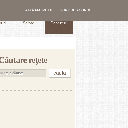
AFLĂ MAI MULTE
SUNT DE ACORD!
.
uri
Salate
Deserturi
Căutare reţete