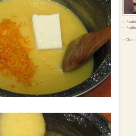
Prăji
Prăjit
Chees