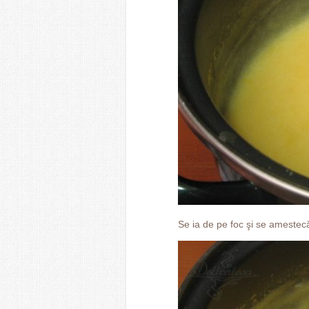
Se ia de pe foc şi se amestecă