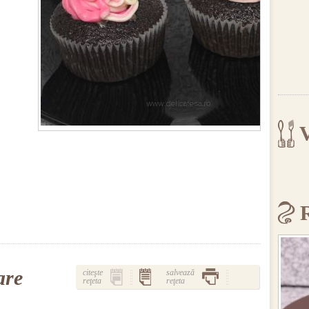
V
are
citeşte
salvează
reţeta
reţeta