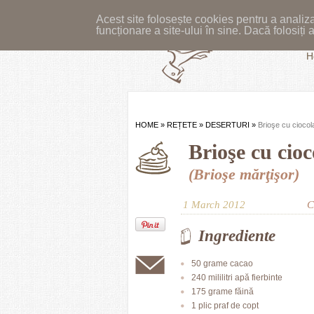
Acest site folosește cookies pentru a analiza
funcționare a site-ului în sine. Dacă folosiț
H
HOME
»
REȚETE
»
DESERTURI
»
Brioşe cu ciocol
Brioşe cu cioc
(Brioşe mărţişor)
1 March 2012
C
Ingrediente
50 grame cacao
240 mililitri apă fierbinte
175 grame făină
1 plic praf de copt