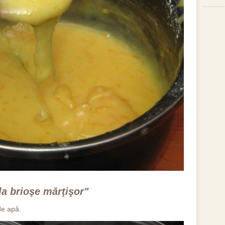
a brioşe mărţişor"
de apă.