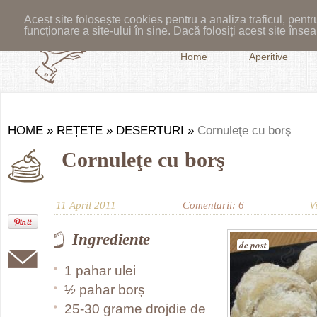
Acest site folosește cookies pentru a analiza traficul, pent
funcționare a site-ului în sine. Dacă folosiți acest site în
Home
Aperitive
HOME
»
REȚETE
»
DESERTURI
»
Cornuleţe cu borş
Cornuleţe cu borş
11 April 2011
Comentarii: 6
V
Ingrediente
de post
1 pahar ulei
½ pahar borș
25-30 grame drojdie de