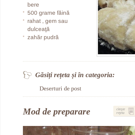
bere
500 grame făină
rahat , gem sau
dulceaţă
zahăr pudră
Găsiți rețeta și în categoria:
Deserturi de post
Mod de preparare
citeşte
reţeta