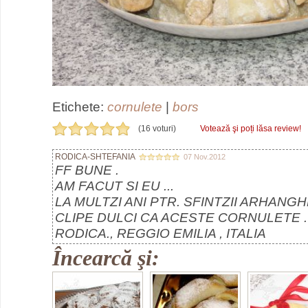
Etichete:
cornulete
|
bors
(16 voturi)
Votează şi poți lăsa review!
RODICA-SHTEFANIA
07 Nov.2012
FF BUNE .
AM FACUT SI EU ...
LA MULTZI ANI PTR. SFINTZII ARHANGHE
CLIPE DULCI CA ACESTE CORNULETE .
RODICA., REGGIO EMILIA , ITALIA
Încearcă şi: