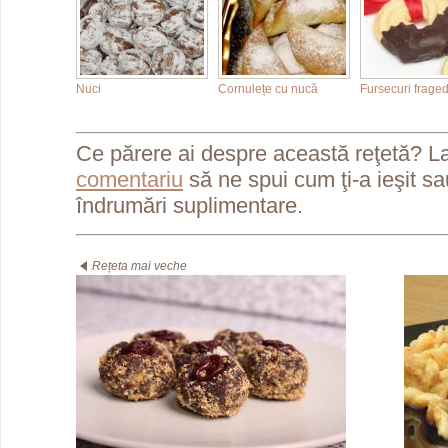
Nuci
Cornulețe cu nucă
Fursecuri frage
Ce părere ai despre această reţetă? L
comentariu
să ne spui cum ţi-a ieşit s
îndrumări suplimentare.
Rețeta mai veche