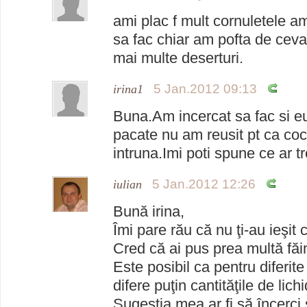
ami plac f mult cornuletele a
sa fac chiar am pofta de ce
mai multe deserturi.
5 Jan.2012 09:13
irina1
Buna.Am incercat sa fac si eu
pacate nu am reusit pt ca coc
intruna.Imi poti spune ce ar t
5 Jan.2012 12:26
iulian
Bună irina,
Îmi pare rău că nu ţi-au ieşit 
Cred că ai pus prea multă făi
Este posibil ca pentru diferite
difere puţin cantităţile de lichi
Sugestia mea ar fi să încerci