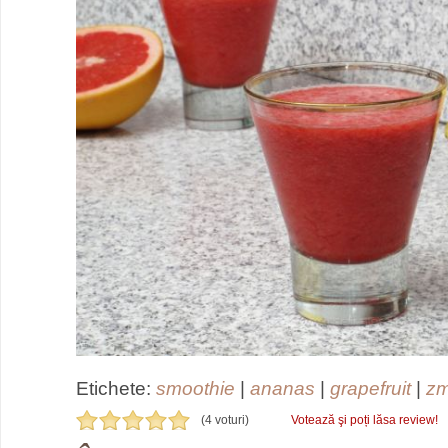
Etichete:
smoothie
|
ananas
|
grapefruit
|
zm
(4 voturi)
Votează şi poți lăsa review!