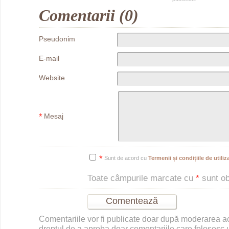
Comentarii (0)
Pseudonim
E-mail
Website
*
Mesaj
*
Sunt de acord cu
Termenii și condițiile de utiliza
Toate câmpurile marcate cu
*
sunt obl
Comentariile vor fi publicate doar după moderarea 
dreptul de a aproba doar comentariile care folosesc u