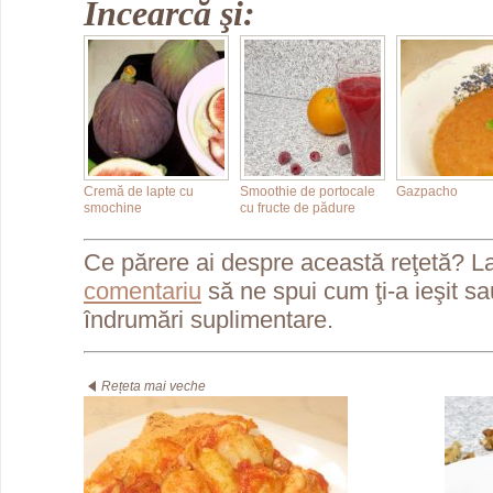
Încearcă şi:
Cremă de lapte cu
Smoothie de portocale
Gazpacho
smochine
cu fructe de pădure
Ce părere ai despre această reţetă? L
comentariu
să ne spui cum ţi-a ieşit s
îndrumări suplimentare.
Rețeta mai veche