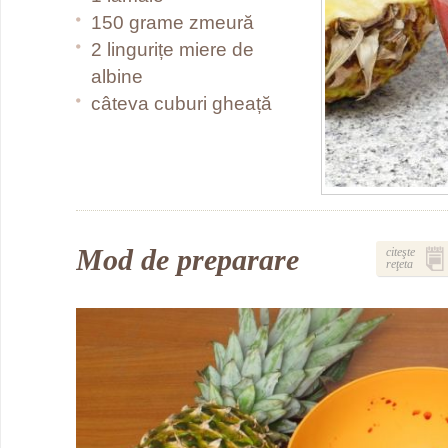
150 grame zmeură
2 lingurițe miere de
albine
câteva cuburi gheață
Mod de preparare
citeşte
reţeta