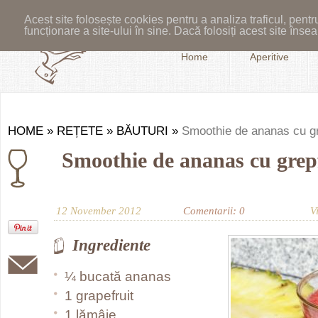
Acest site folosește cookies pentru a analiza traficul, pent
funcționare a site-ului în sine. Dacă folosiți acest site în
Home
Aperitive
HOME
»
REȚETE
»
BĂUTURI
»
Smoothie de ananas cu gr
Smoothie de ananas cu grep
12 November 2012
Comentarii: 0
V
Ingrediente
¼ bucată ananas
1 grapefruit
1 lămâie