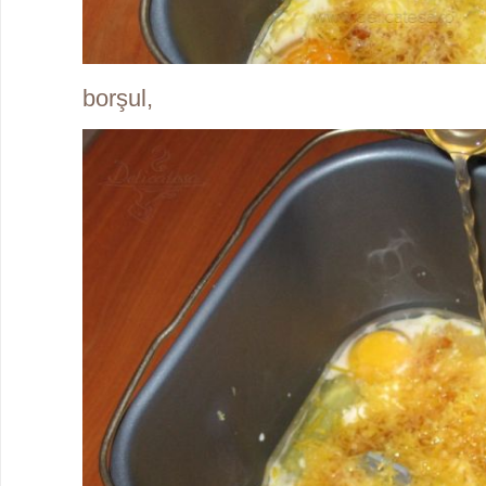
borşul,