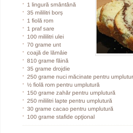
1 lingură smântână
35 mililitri borș
1 fiolă rom
1 praf sare
100 mililitri ulei
70 grame unt
coajă de lămâie
810 grame făină
35 grame drojdie
250 grame nuci măcinate pentru umplutu
½ fiolă rom pentru umplutură
150 grame zahăr pentru umplutură
250 mililitri lapte pentru umplutură
30 grame cacao pentru umplutură
100 grame stafide opţional