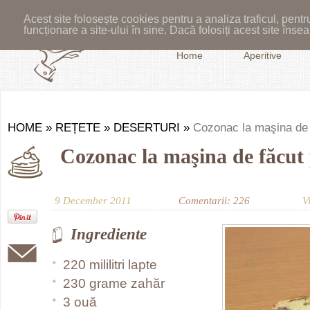
Acest site folosește cookies pentru a analiza traficul, pent
funcționare a site-ului în sine. Dacă folosiți acest site în
Home
Aperitive
HOME
»
REȚETE
»
DESERTURI
»
Cozonac la maşina de 
Cozonac la maşina de făcut
9 December 2011
Comentarii: 226
V
Ingrediente
220 mililitri lapte
230 grame zahăr
3 ouă