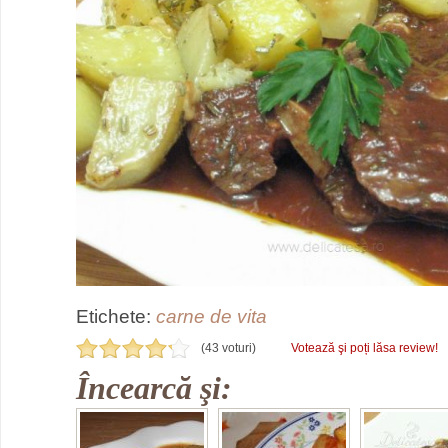
Etichete:
carne de vita
(43 voturi)
Votează şi poți lăsa review!
Încearcă şi: