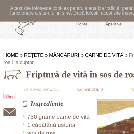
Acest site folosește cookies pentru a analiza traficul, pent
funcționare a site-ului în sine. Dacă folosiți acest site în
Home
Aperitive
HOME
»
REȚETE
»
MÂNCĂRURI
»
CARNE DE VITĂ
»
Fr
roșii la cuptor
Friptură de vită în sos de ro
14 November 2011
Comentarii: 3
V
Ingrediente
750 grame carne de vită
1 căpățână usturoi
sos de roșii