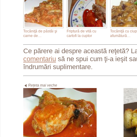
Tocăniţă de păstăi şi
Friptură de vită cu
Tocăniţă cu ciup
carne de…
cartofi la cuptor
afumătură…
Ce părere ai despre această reţetă? L
comentariu
să ne spui cum ţi-a ieşit s
îndrumări suplimentare.
Rețeta mai veche