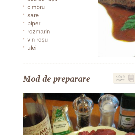
cimbru
sare
piper
rozmarin
vin roșu
ulei
Mod de preparare
citeşte
reţeta