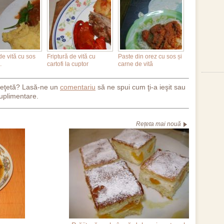
de vită cu sos
Friptură de vită cu
Paste din orez cu sos și
…
cartofi la cuptor
carne de vită
reţetă? Lasă-ne un
comentariu
să ne spui cum ţi-a ieşit sau
uplimentare.
Rețeta mai nouă