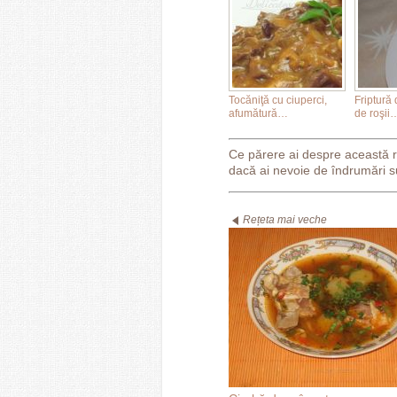
Tocăniţă cu ciuperci,
Friptură 
afumătură…
de roşii
Ce părere ai despre această 
dacă ai nevoie de îndrumări s
Rețeta mai veche