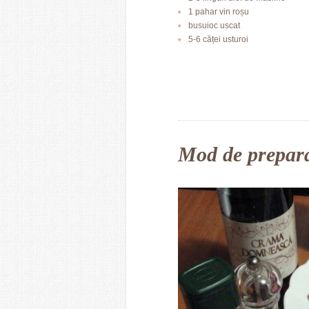
1 pahar vin roșu
busuioc uscat
5-6 căței usturoi
Mod de prepar