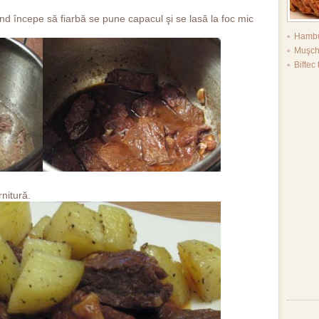
nd începe să fiarbă se pune capacul şi se lasă la foc mic
Hambu
Muşchi
Biftec 
rnitură.