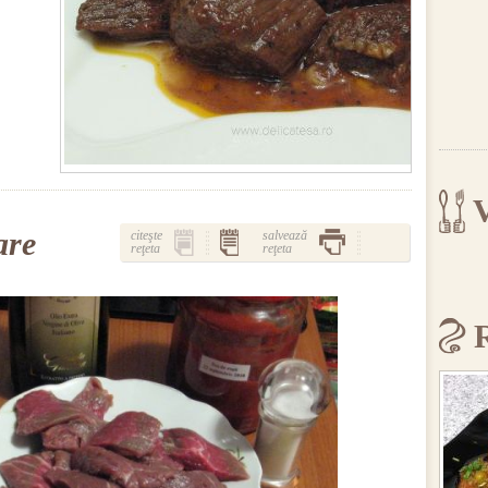
V
are
citeşte
salvează
reţeta
reţeta