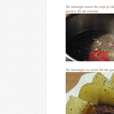
Se adaugă sosul de roşii şi câ
pentru 45 de minute.
Se serveşte cu orice fel de ga