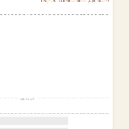
Prăjitură cu brânză dulce şi portocale
publicitate