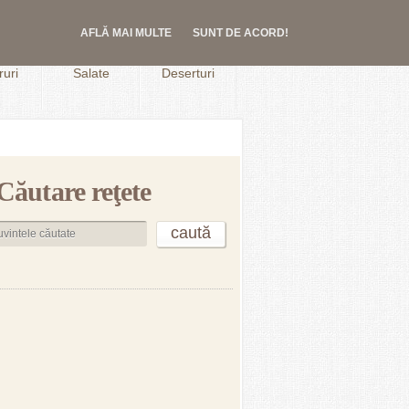
AFLĂ MAI MULTE
SUNT DE ACORD!
.
uri
Salate
Deserturi
Căutare reţete