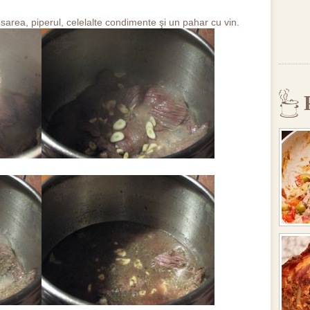
, sarea, piperul, celelalte condimente şi un pahar cu vin.