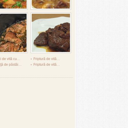
i de vită cu…
Friptură de vită…
iţă de păstăi…
Friptură de vită…