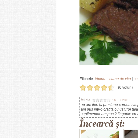
Etichete:
friptura
|
carne de vita
|
so
(6 voturi)
felicia
16 Jul.2013
eu am fiert la presiune carnea sim
am pus intr-o cratita cu usturoi taia
suplimentar am pus 2 lingurite cu z
Încearcă şi: