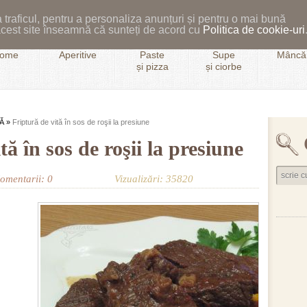
 traficul, pentru a personaliza anunțuri și pentru o mai bună
i acest site înseamnă că sunteți de acord cu
Politica de cookie-uri
ome
Aperitive
Paste
Supe
Mâncăr
și pizza
și ciorbe
Ă
»
Friptură de vită în sos de roşii la presiune
tă în sos de roşii la presiune
omentarii: 0
Vizualizări: 35820