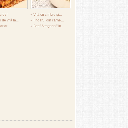
rger
Vită cu cimbru și…
 de vită la…
Frigărui din carne…
tartar
Beef Stroganoff la…