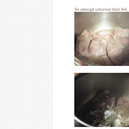
Se adaugă usturoiul tăiat felii