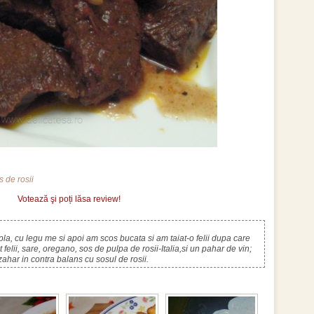
s de rosii
Votează şi poți lăsa review!
pla, cu legu me si apoi am scos bucata si am taiat-o felii dupa care
t felii, sare, oregano, sos de pulpa de rosii-Italia,si un pahar de vin;
ahar in contra balans cu sosul de rosii.