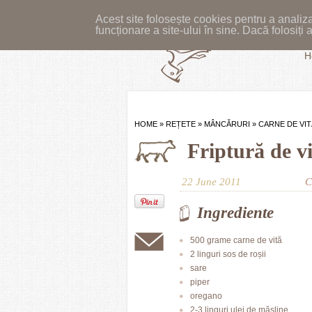
Acest site folosește cookies pentru a analiza
funcționare a site-ului în sine. Dacă folosiț
H
HOME
»
REȚETE
»
MÂNCĂRURI
»
CARNE DE VIT
Friptură de vi
22 June 2011
C
Ingrediente
500 grame carne de vită
2 linguri sos de roșii
sare
piper
oregano
2-3 linguri ulei de măsline