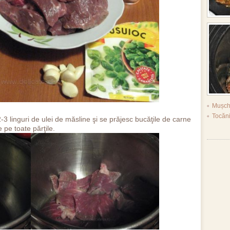
Mușch
Tocăn
-3 linguri de ulei de măsline şi se prăjesc bucăţile de carne
le pe toate părţile.