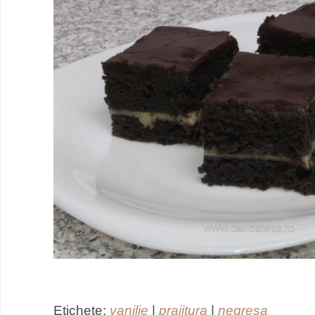
Etichete:
vanilie
|
prajitura
|
negresa