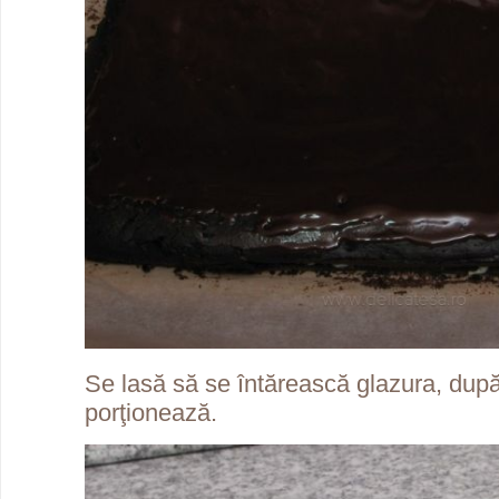
Se lasă să se întărească glazura, dup
porţionează.