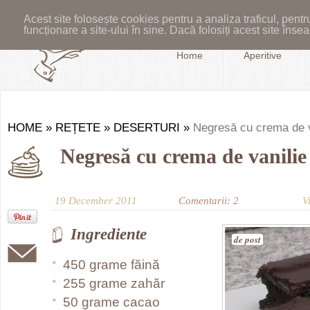
Acest site folosește cookies pentru a analiza traficul, pent
funcționare a site-ului în sine. Dacă folosiți acest site în
Home
Aperitive
HOME
»
REȚETE
»
DESERTURI
»
Negresă cu crema de v
Negresă cu crema de vanilie
19 December 2011
Comentarii: 2
V
Ingrediente
de post
450 grame făină
255 grame zahăr
50 grame cacao