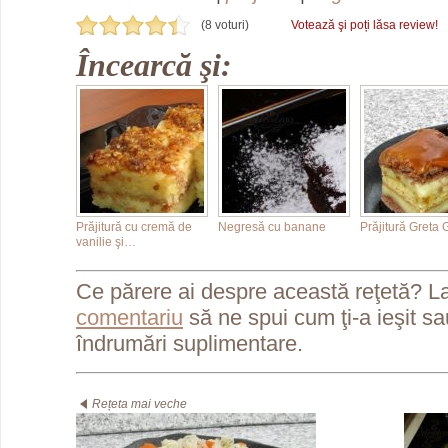
(8 voturi)
Votează şi poți lăsa review!
Încearcă şi:
Prăjitură cu cremă de
Negresă cu banane
Prăjitură Greta
vanilie şi…
Ce părere ai despre această reţetă? L
comentariu
să ne spui cum ţi-a ieşit s
îndrumări suplimentare.
Rețeta mai veche