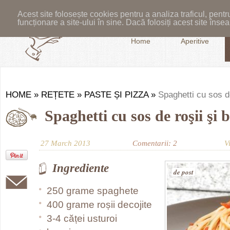
Acest site folosește cookies pentru a analiza traficul, pent
funcționare a site-ului în sine. Dacă folosiți acest site în
Home
Aperitive
HOME
»
REȚETE
»
PASTE ȘI PIZZA
»
Spaghetti cu sos d
Spaghetti cu sos de roşii şi 
27 March 2013
Comentarii: 2
V
Ingrediente
de post
250 grame spaghete
400 grame roșii decojite
3-4 căței usturoi