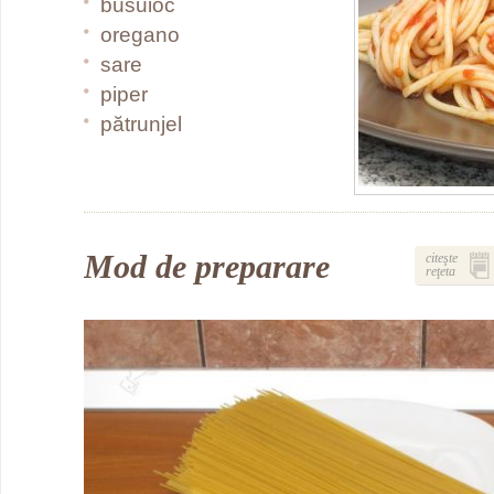
busuioc
oregano
sare
piper
pătrunjel
Mod de preparare
citeşte
reţeta