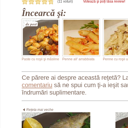
(11 voturi)
Votează şi poți lăsa review!
Încearcă şi:
de post
Paste cu roşii şi măsline
Penne all' arrabbiata
Penne cu roşii 
Ce părere ai despre această reţetă? L
comentariu
să ne spui cum ţi-a ieşit s
îndrumări suplimentare.
Rețeta mai veche