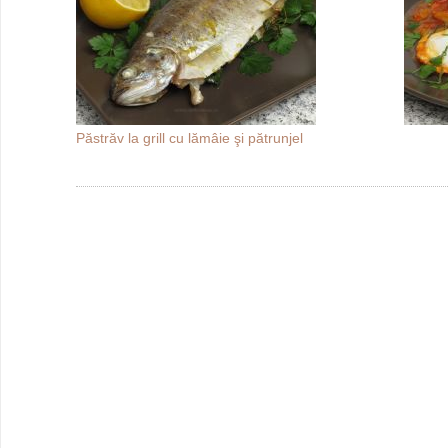
Păstrăv la grill cu lămâie şi pătrunjel