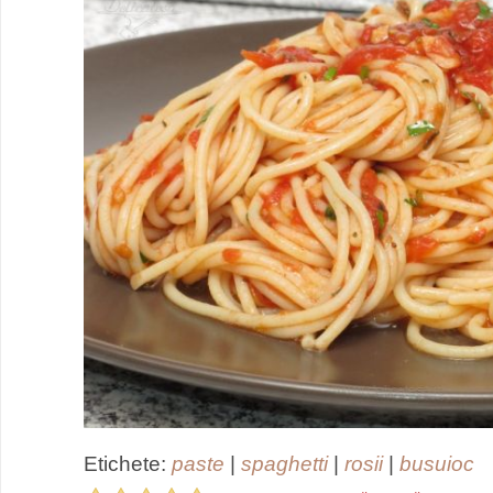
Etichete:
paste
|
spaghetti
|
rosii
|
busuioc