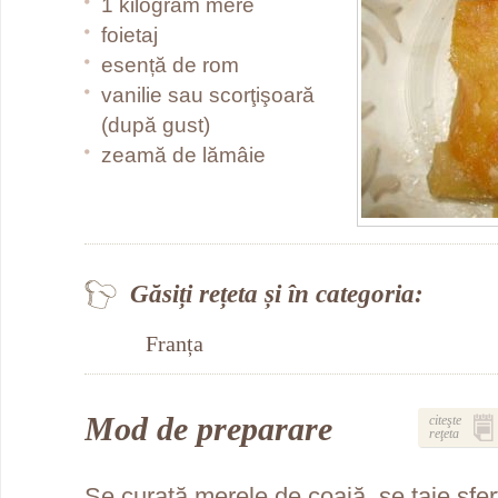
1 kilogram mere
foietaj
esență de rom
vanilie sau scorţişoară
(după gust)
zeamă de lămâie
Găsiți rețeta și în categoria:
Franța
Mod de preparare
citeşte
reţeta
Se curaţă merele de coajă, se taie sfer