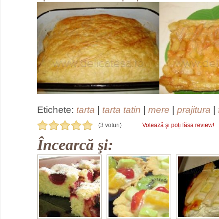
Etichete:
tarta
|
tarta tatin
|
mere
|
prajitura
|
(3 voturi)
Votează şi poți lăsa review!
Încearcă şi: