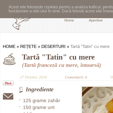
Acest site folosește cookies pentru a analiza traficul, pent
funcționare a site-ului în sine. Dacă folosiți acest site în
Home
Aperitive
HOME
»
REȚETE
»
DESERTURI
»
Tartă "Tatin" cu mere
Tartă "Tatin" cu mere
(Tartă franceză cu mere, întoarsă)
27 October 2010
Comentarii: 4
V
Ingrediente
125 grame zahăr
150 grame unt