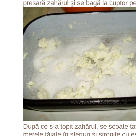
presară zahărul şi se bagă la cuptor p
După ce s-a topit zahărul, se scoate t
merele tăiate în sferturi şi stropite cu