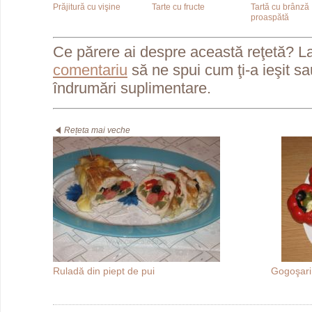
Prăjitură cu vişine
Tarte cu fructe
Tartă cu brânză
proaspătă
Ce părere ai despre această reţetă? L
comentariu
să ne spui cum ţi-a ieşit s
îndrumări suplimentare.
Rețeta mai veche
Ruladă din piept de pui
Gogoşari 