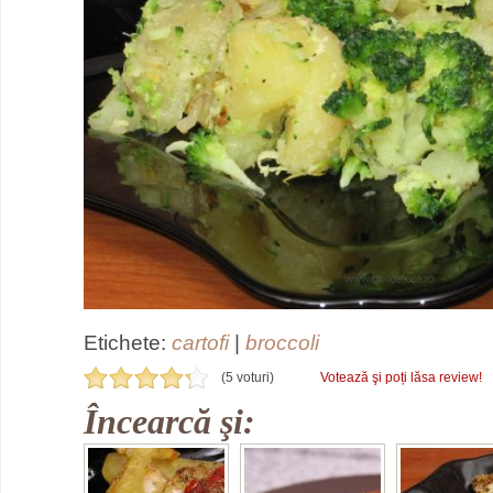
Etichete:
cartofi
|
broccoli
(5 voturi)
Votează şi poți lăsa review!
Încearcă şi: