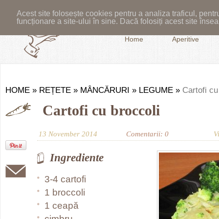
Acest site folosește cookies pentru a analiza traficul, pent
funcționare a site-ului în sine. Dacă folosiți acest site în
Home
Aperitive
HOME
»
REȚETE
»
MÂNCĂRURI
»
LEGUME
»
Cartofi cu
Cartofi cu broccoli
13 November 2014
Comentarii: 0
V
Ingrediente
3-4 cartofi
1 broccoli
1 ceapă
cimbru