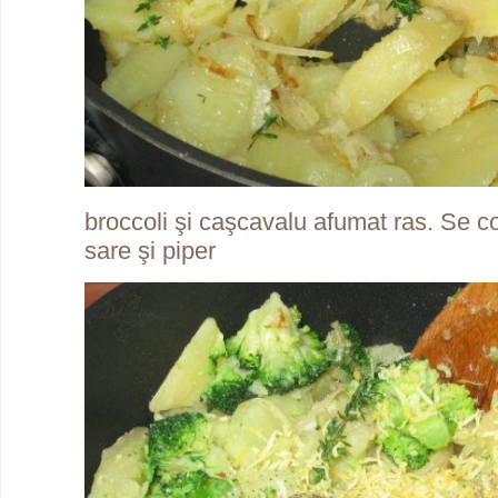
broccoli şi caşcavalu afumat ras. Se 
sare şi piper