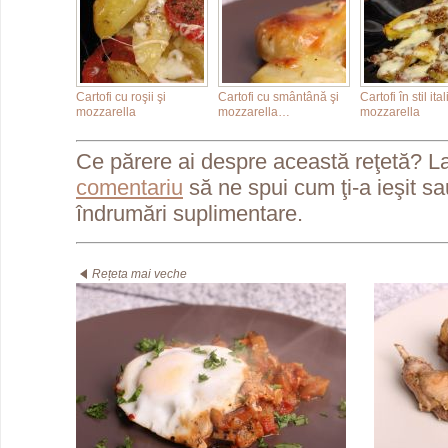
Cartofi cu roşii şi
Cartofi cu smântână şi
Cartofi în stil ita
mozzarella
mozzarella…
mozzarella
Ce părere ai despre această reţetă? L
comentariu
să ne spui cum ţi-a ieşit s
îndrumări suplimentare.
Rețeta mai veche