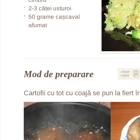
2-3 căței usturoi
50 grame cașcaval
afumat
Mod de preparare
citeşte
reţeta
Cartofii cu tot cu coajă se pun la fiert 