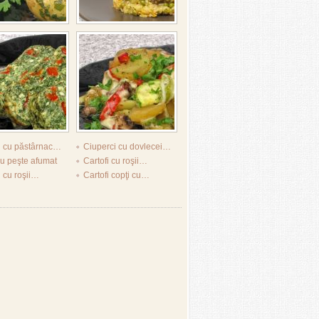
i cu păstârnac…
Ciuperci cu dovlecei…
u peşte afumat
Cartofi cu roşii…
i cu roşii…
Cartofi copţi cu…