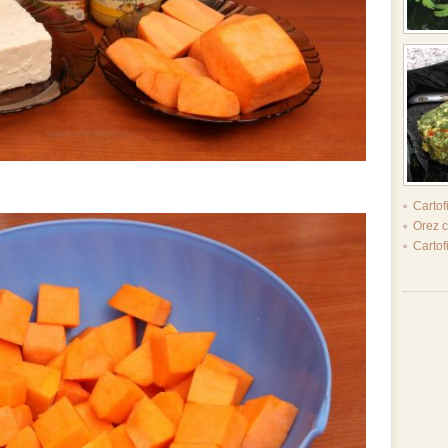
Cartof
Orez c
Cartof