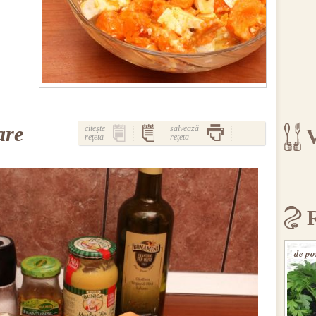
are
citeşte
salvează
V
reţeta
reţeta
de po