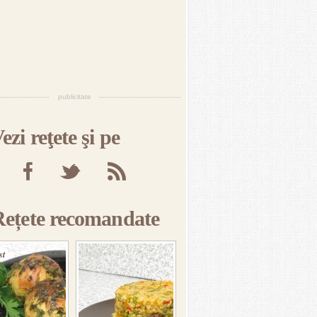
publicitate
ezi reţete şi pe
Rețete recomandate
st