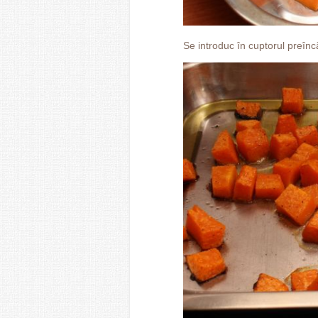
Se introduc în cuptorul preînc