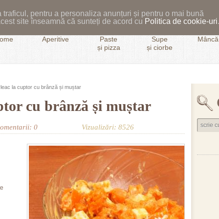
 traficul, pentru a personaliza anunțuri și pentru o mai bună
i acest site înseamnă că sunteți de acord cu
Politica de cookie-uri
ome
Aperitive
Paste
Supe
Mâncăr
și pizza
și ciorbe
leac la cuptor cu brânză și muștar
ptor cu brânză și muștar
omentarii: 0
Vizualizări: 8526
țe