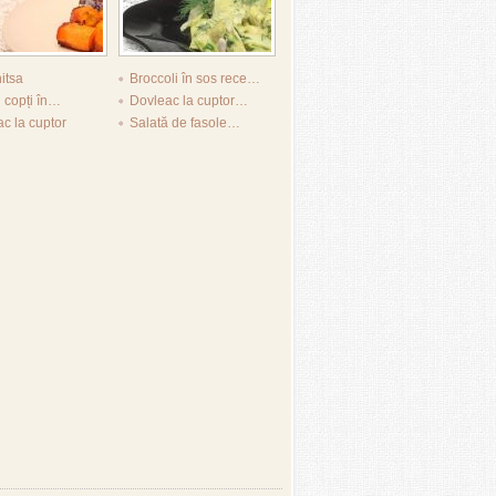
itsa
Broccoli în sos rece…
i copți în…
Dovleac la cuptor…
c la cuptor
Salată de fasole…