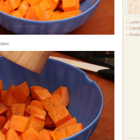
Lyuten
Cartof
Dovlea
iper.