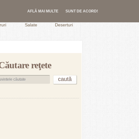
AFLĂ MAI MULTE
SUNT DE ACORD!
.
uri
Salate
Deserturi
Căutare reţete