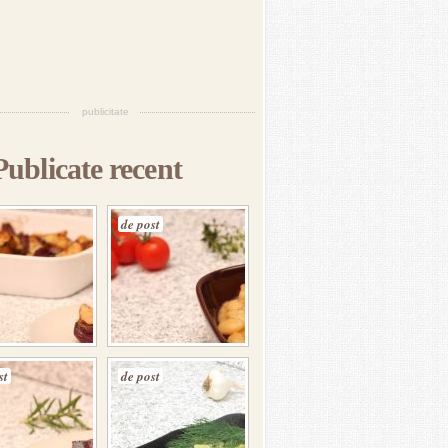
publicitate
Publicate recent
de post
st
de post