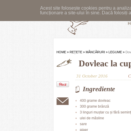
Acest site folosește cookies pentru a analiza
funcționare a site-ului în sine. Dacă folosiț
H
HOME
»
REȚETE
»
MÂNCĂRURI
»
LEGUME
»
Dov
Dovleac la cu
31 October 2016
C
Ingrediente
400 grame dovleac
300 grame brânză
3 linguri muștar cu și fără semin
ulei de măsline
sare
piper