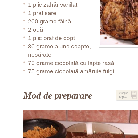
1 plic zahăr vanilat
1 praf sare
200 grame făină
2 ouă
1 plic praf de copt
80 grame alune coapte,
nesărate
75 grame ciocolată cu lapte rasă
75 grame ciocolată amăruie fulgi
Mod de preparare
citeşte
reţeta