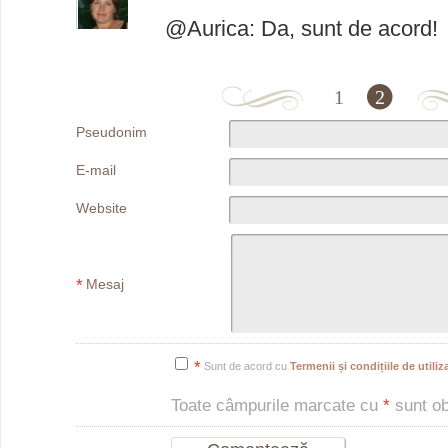
@Aurica: Da, sunt de acord!
1
2
Pseudonim
E-mail
Website
*
Mesaj
*
Sunt de acord cu
Termenii și condițiile de utiliza
Toate câmpurile marcate cu
*
sunt obl