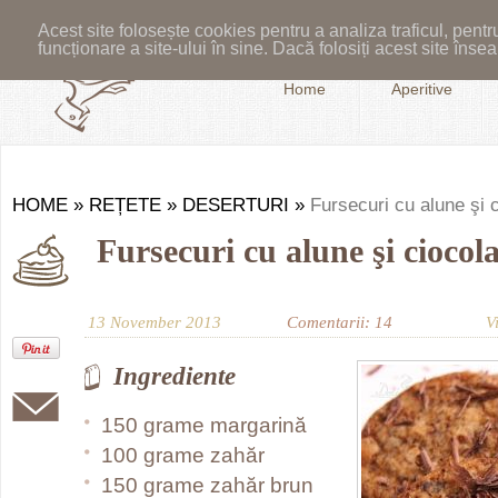
Acest site folosește cookies pentru a analiza traficul, pent
funcționare a site-ului în sine. Dacă folosiți acest site în
Home
Aperitive
HOME
»
REȚETE
»
DESERTURI
»
Fursecuri cu alune şi 
Fursecuri cu alune şi ciocol
13 November 2013
Comentarii: 14
V
Ingrediente
150 grame margarină
100 grame zahăr
150 grame zahăr brun