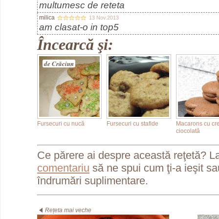
multumesc de reteta
milica
13 Nov.2013
am clasat-o in top5
Încearcă şi:
de Crăciun
Fursecuri cu nucă
Fursecuri cu stafide
Macarons cu cr
ciocolată
Ce părere ai despre această reţetă? L
comentariu
să ne spui cum ţi-a ieşit s
îndrumări suplimentare.
Rețeta mai veche