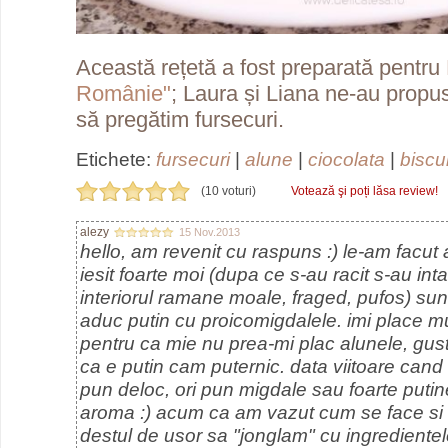
Această rețetă a fost preparată pentru
Românie"
; Laura și Liana ne-au propus
să pregătim fursecuri.
Etichete:
fursecuri
|
alune
|
ciocolata
|
biscui
(10 voturi)
Votează şi poți lăsa review!
alezy
15 Nov.2013
hello, am revenit cu raspuns :) le-am facu
iesit foarte moi (dupa ce s-au racit s-au intar
interiorul ramane moale, fraged, pufos) sun
aduc putin cu proicomigdalele. imi place mul
pentru ca mie nu prea-mi plac alunele, gus
ca e putin cam puternic. data viitoare cand 
pun deloc, ori pun migdale sau foarte puti
aroma :) acum ca am vazut cum se face si 
destul de usor sa "jonglam" cu ingredientel