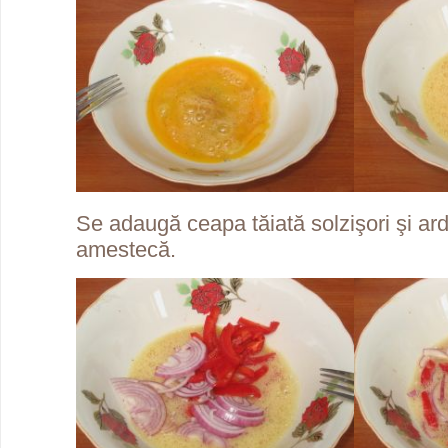
Se adaugă ceapa tăiată solzişori şi ardei
amestecă.