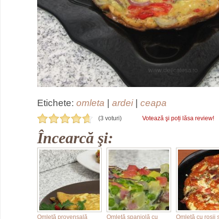
Etichete:
omleta
|
ardei
|
ceapa
(3 voturi)
Votează şi poți lăsa review!
Încearcă şi:
Omletă provensală
Omletă spaniolă cu
Omletă cu roşii ş