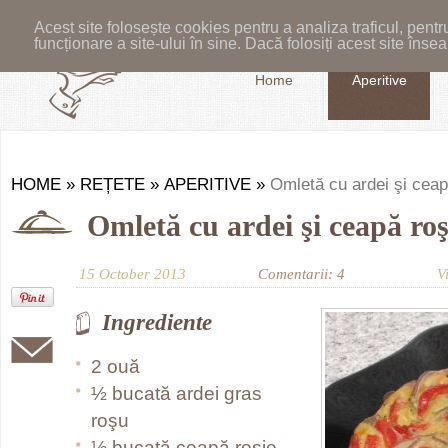
Acest site folosește cookies pentru a analiza traficul, pent
funcționare a site-ului în sine. Dacă folosiți acest site în
Home
Aperitive
HOME
»
REȚETE
»
APERITIVE
»
Omletă cu ardei şi ceap
Omletă cu ardei şi ceapă roş
15 October 2013
Comentarii: 4
V
Ingrediente
2 ouă
½ bucată ardei gras
roşu
½ bucată ceapă roșie