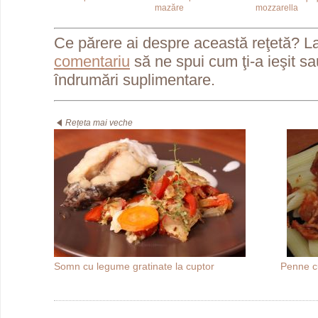
mazăre
mozzarella
Ce părere ai despre această reţetă? L
comentariu
să ne spui cum ţi-a ieşit s
îndrumări suplimentare.
Rețeta mai veche
Somn cu legume gratinate la cuptor
Penne cu