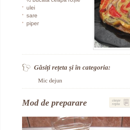
ulei
sare
piper
Găsiți rețeta și în categoria:
Mic dejun
Mod de preparare
citeşte
reţeta