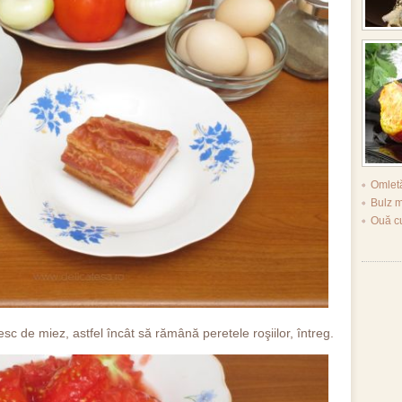
Omletă
Bulz 
Ouă cu
sc de miez, astfel încât să rămână peretele roşiilor, întreg.