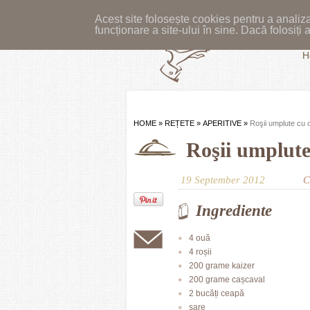
Acest site folosește cookies pentru a analiza
funcționare a site-ului în sine. Dacă folosiț
H
HOME
»
REȚETE
»
APERITIVE
»
Roşii umplute cu 
Roşii umplute
19 September 2012
C
Ingrediente
4 ouă
4 roșii
200 grame kaizer
200 grame cașcaval
2 bucăți ceapă
sare