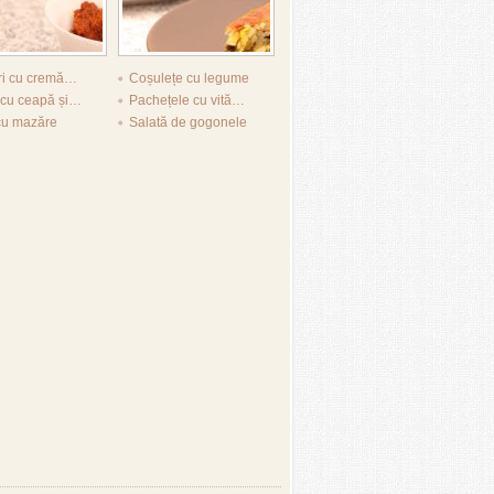
ri cu cremă…
Coșulețe cu legume
 cu ceapă și…
Pachețele cu vită…
cu mazăre
Salată de gogonele