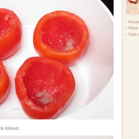
Rulou
Pâine
Tarte 
acă mărunt.