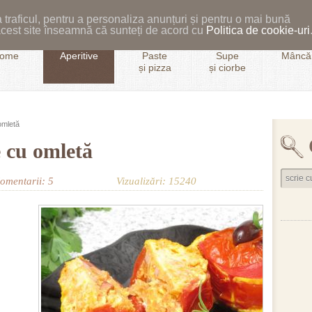
 traficul, pentru a personaliza anunțuri și pentru o mai bună
i acest site înseamnă că sunteți de acord cu
Politica de cookie-uri
ome
Aperitive
Paste
Supe
Mâncăr
și pizza
și ciorbe
omletă
 cu omletă
omentarii: 5
Vizualizări: 15240