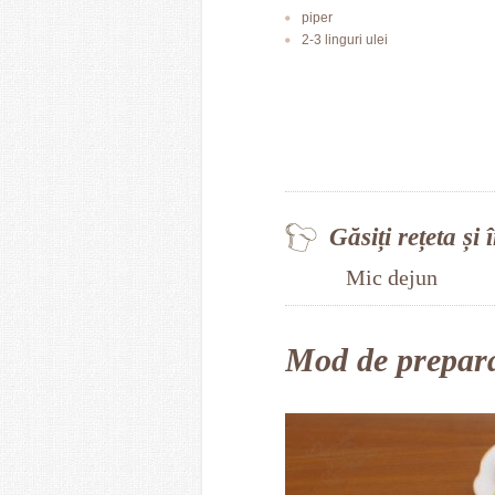
piper
2-3 linguri ulei
Găsiți rețeta și 
Mic dejun
Mod de prepar