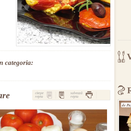
V
în categoria:
are
citeşte
salvează
reţeta
reţeta
de Pa