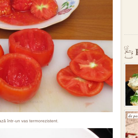
de po
ază într-un vas termorezistent.