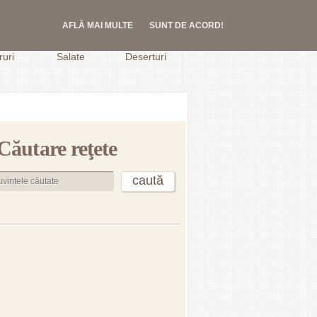
AFLĂ MAI MULTE
SUNT DE ACORD!
.
uri
Salate
Deserturi
Căutare reţete