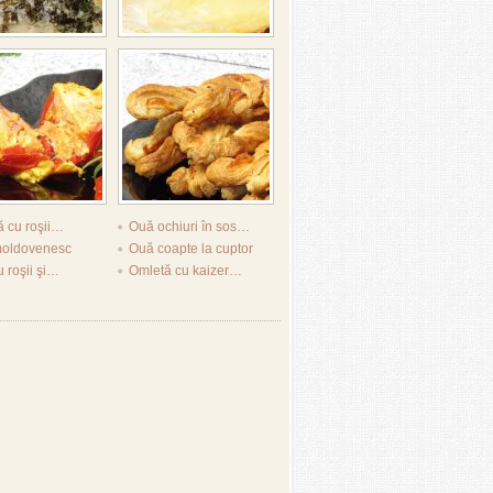
 cu roşii…
Ouă ochiuri în sos…
moldovenesc
Ouă coapte la cuptor
 roşii şi…
Omletă cu kaizer…