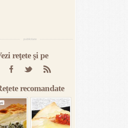
publicitate
ezi reţete şi pe
Rețete recomandate
şti