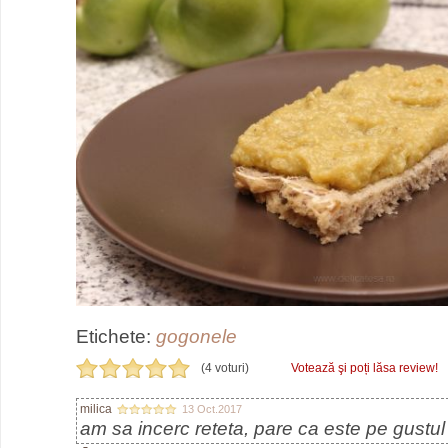
Etichete:
gogonele
(4 voturi)
Votează şi poți lăsa review!
milica
13 Oct.2017
am sa incerc reteta, pare ca este pe gustu