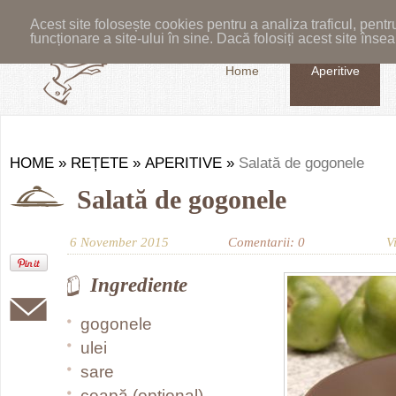
Acest site folosește cookies pentru a analiza traficul, pent
funcționare a site-ului în sine. Dacă folosiți acest site în
Home
Aperitive
HOME
»
REȚETE
»
APERITIVE
»
Salată de gogonele
Salată de gogonele
6 November 2015
Comentarii: 0
V
Ingrediente
gogonele
ulei
sare
ceapă (opțional)