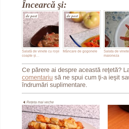
Încearcă şi:
de post
de post
Salată de vinete cu roșii
Mâncare de gogonele
Salata de vinete
coapte și…
maioneza
Ce părere ai despre această reţetă? L
comentariu
să ne spui cum ţi-a ieşit s
îndrumări suplimentare.
Rețeta mai veche