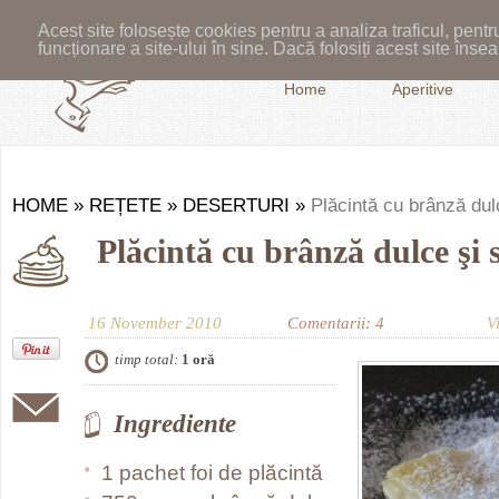
Acest site folosește cookies pentru a analiza traficul, pent
funcționare a site-ului în sine. Dacă folosiți acest site în
Home
Aperitive
HOME
»
REȚETE
»
DESERTURI
»
Plăcintă cu brânză dulc
Plăcintă cu brânză dulce şi 
16 November 2010
Comentarii: 4
V
timp total:
1 oră
Ingrediente
1 pachet foi de plăcintă