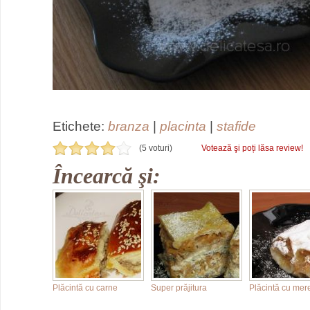
Etichete:
branza
|
placinta
|
stafide
(5 voturi)
Votează şi poți lăsa review!
Încearcă şi:
Plăcintă cu carne
Super prăjitura
Plăcintă cu mer