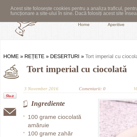
Acest site folosește cookies pentru a analiza traficul, pent
funcționare a site-ului în sine. Dacă folosiți acest site în
Home
Aperitive
HOME
»
REȚETE
»
DESERTURI
»
Tort imperial cu ciocol
Tort imperial cu ciocolată
3 November 2016
Comentarii: 0
V
Ingrediente
100 grame ciocolată
amăruie
100 grame zahăr