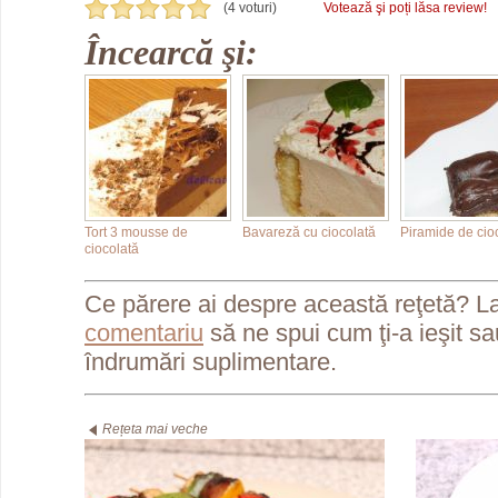
(4 voturi)
Votează şi poți lăsa review!
Încearcă şi:
Tort 3 mousse de
Bavareză cu ciocolată
Piramide de cio
ciocolată
Ce părere ai despre această reţetă? L
comentariu
să ne spui cum ţi-a ieşit s
îndrumări suplimentare.
Rețeta mai veche