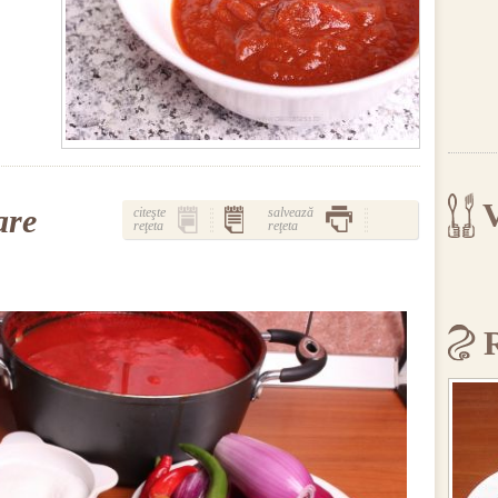
V
are
citeşte
salvează
reţeta
reţeta