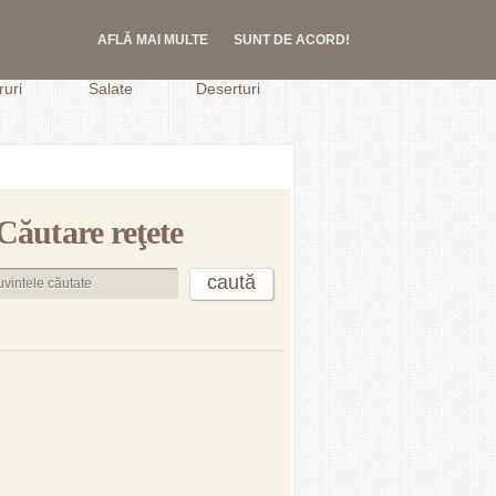
AFLĂ MAI MULTE
SUNT DE ACORD!
.
uri
Salate
Deserturi
Căutare reţete