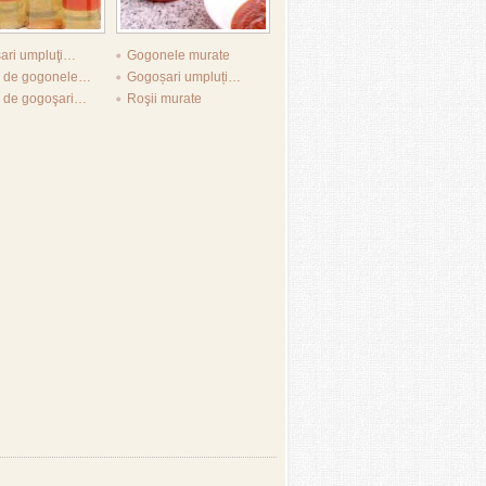
ari umpluţi…
Gogonele murate
ă de gogonele…
Gogoșari umpluți…
ă de gogoşari…
Roşii murate