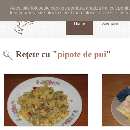
Acest site folosește cookies pentru a analiza traficul, pent
funcționare a site-ului în sine. Dacă folosiți acest site în
Home
Aperitive
Reţete cu "
pipote de pui
"