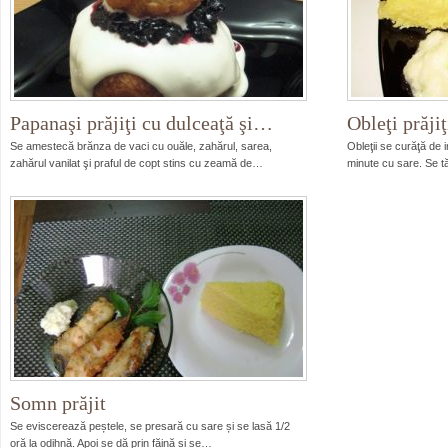
Papanaşi prăjiţi cu dulceaţă şi…
Obleţi prăjiţ
Se amestecă brănza de vaci cu ouăle, zahărul, sarea,
Obleţii se curăţă de 
zahărul vanilat şi praful de copt stins cu zeamă de…
minute cu sare. Se t
Somn prăjit
Se eviscerează peștele, se presară cu sare și se lasă 1/2
oră la odihnă. Apoi se dă prin făină și se…