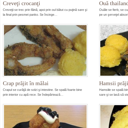
Creveţi crocanţi
Ouă thailan
Creveţii se trec prin făină, apoi prin oul bătut cu puţină sare şi
Ouăle se fierb, se cu
la final prin pesmet panko. Se încinge…
pe un şerveţel abso
Crap prăjit în mălai
Hamsii prăji
Crapul se curăţă de solzi şi intestine. Se spală foarte bine
Hamsiile se spală bi
prin interior cu apă rece. Se îndepărtează…
sare şi se lasă să s