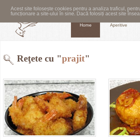
Acest site folosește cookies pentru a analiza traficul, pent
funcționare a site-ului în sine. Dacă folosiți acest site în
Home
Aperitive
Reţete cu "
prajit
"