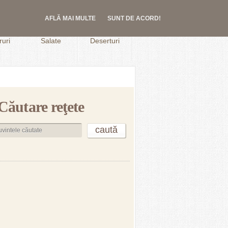
AFLĂ MAI MULTE
SUNT DE ACORD!
.
uri
Salate
Deserturi
Căutare reţete