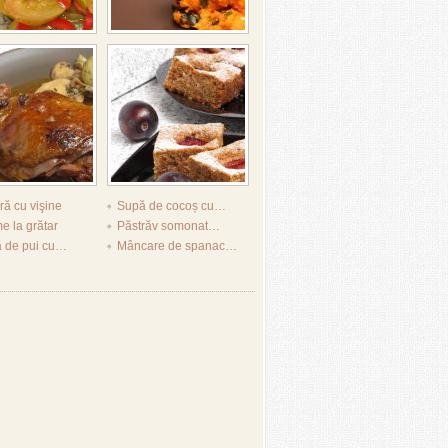
ură cu vişine
Supă de cocoș cu…
 la grătar
Păstrăv somonat…
ă de pui cu…
Mâncare de spanac…