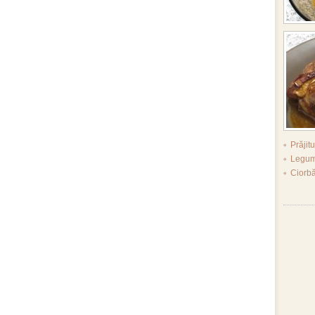
Prăjit
Legume
Ciorb