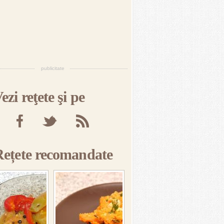
publicitate
ezi reţete şi pe
Rețete recomandate