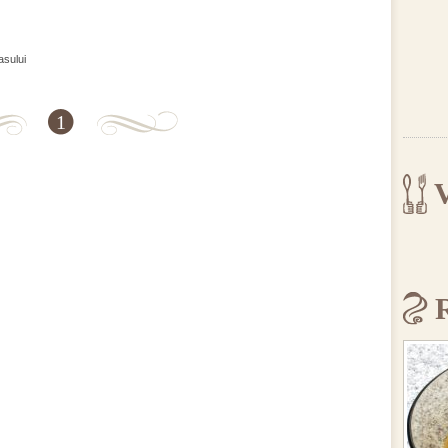
asului
1
V