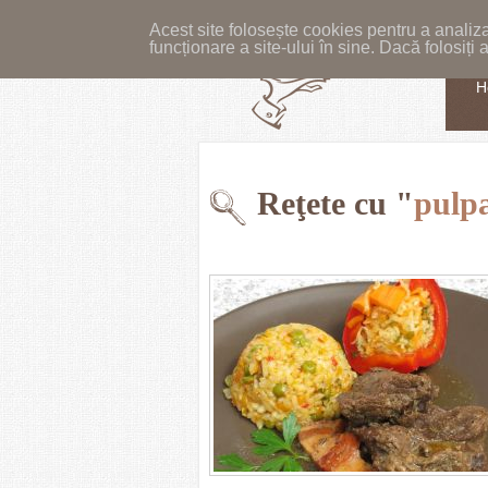
Acest site folosește cookies pentru a analiza
funcționare a site-ului în sine. Dacă folosiț
H
Reţete cu "
pulpa