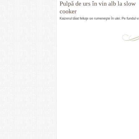
Pulpă de urs în vin alb la slow
cooker
Kaizerul tăiat feliuţe se rumeneşte în ulei. Pe fundul v
ceramic de la slow cooker se aşează ceapa…