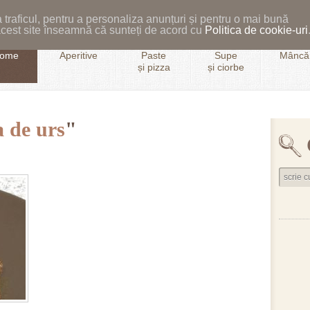
 traficul, pentru a personaliza anunțuri și pentru o mai bună
i acest site înseamnă că sunteți de acord cu
Politica de cookie-uri
ome
Aperitive
Paste
Supe
Mâncăr
și pizza
și ciorbe
 de urs
"