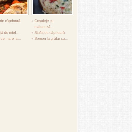
de căprioară
Coșulețe cu
maioneză…
iță de miel…
Stufat de căprioară
e de mare la…
Somon la grătar cu…