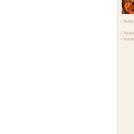
Gulaș 
Tocăn
Fruct