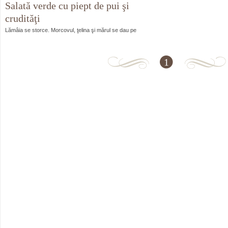
Salată verde cu piept de pui şi
crudităţi
Lămâia se storce. Morcovul, ţelina şi mărul se dau pe
răzătoare şi se stropesc imediat cu jumătate din…
1