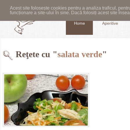
Acest site folosește cookies pentru a analiza traficul, pent
funcționare a site-ului în sine. Dacă folosiți acest site în
Home
Aperitive
Reţete cu "
salata verde
"