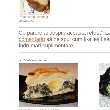
Pârjoale moldoveneşti
cu caşcaval
Ce părere ai despre această reţetă? L
comentariu
să ne spui cum ţi-a ieşit s
îndrumări suplimentare.
Rețeta mai veche
Tartă cu spanac şi ou fiert
Sa