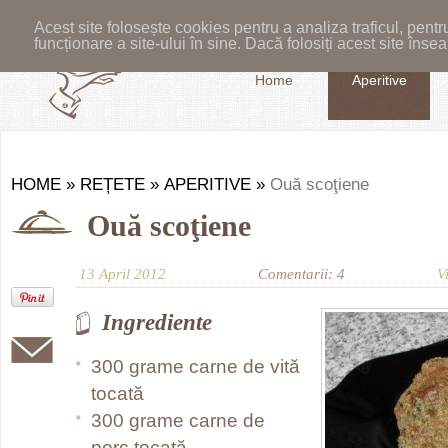
Acest site folosește cookies pentru a analiza traficul, pent
funcționare a site-ului în sine. Dacă folosiți acest site în
Home
Aperitive
HOME
»
REȚETE
»
APERITIVE
»
Ouă scoţiene
Ouă scoţiene
13 April 2012
Comentarii: 4
V
Ingrediente
300 grame carne de vită
tocată
300 grame carne de
porc tocată