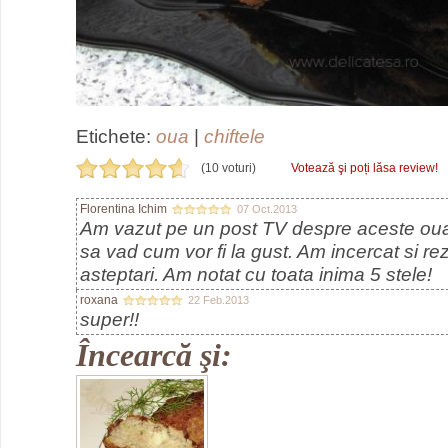
Etichete:
oua
|
chiftele
(10 voturi)
Votează şi poți lăsa review!
Florentina Ichim
07 Oct.2013
Am vazut pe un post TV despre aceste oua
sa vad cum vor fi la gust. Am incercat si rez
asteptari. Am notat cu toata inima 5 stele!
roxana
22 Feb.2013
super!!
Încearcă şi: