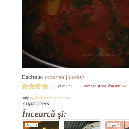
Etichete:
tocanita
|
cartofi
(9 voturi)
Votează şi poți lăsa review!
adytzu
12 Feb.2013
supeeeeer
Încearcă şi:
de post
de post