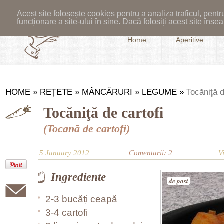
Acest site folosește cookies pentru a analiza traficul, pent
funcționare a site-ului în sine. Dacă folosiți acest site în
Home
Aperitive
HOME
»
REȚETE
»
MÂNCĂRURI
»
LEGUME
»
Tocăniţă d
Tocăniţă de cartofi
(Tocană de cartofi)
5 January 2012
Comentarii: 2
V
Ingrediente
de post
2-3 bucăți ceapă
3-4 cartofi