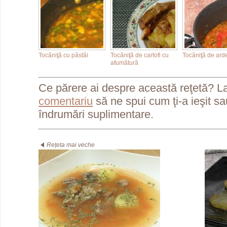
Tocăniţă cu păstăi
Tocăniţă de cartofi cu
Tocăniţă de arde
afumătură
Ce părere ai despre această reţetă? L
comentariu
să ne spui cum ţi-a ieşit s
îndrumări suplimentare.
Rețeta mai veche