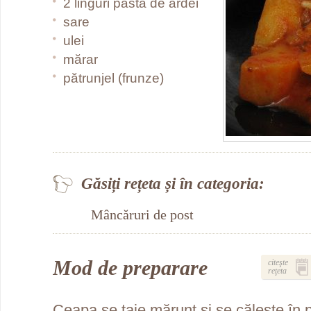
2 linguri pasta de ardei
sare
ulei
mărar
pătrunjel (frunze)
Găsiți rețeta și în categoria:
Mâncăruri de post
Mod de preparare
citeşte
reţeta
Ceapa se taie mărunt şi se căleşte în p