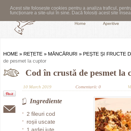
Acest site folosește cookies pentru a analiza traficul, pent
funcționare a site-ului în sine. Dacă folosiți acest site în
Home
Aperitive
HOME
»
REȚETE
»
MÂNCĂRURI
»
PEȘTE ȘI FRUCTE 
de pesmet la cuptor
Cod în crustă de pesmet la 
10 March 2019
Comentarii: 0
V
Ingrediente
2 fileuri cod
roșii uscate
1 ardei iute