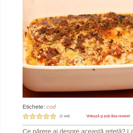
Etichete:
cod
(1 vot)
Votează şi poți lăsa review!
Ce părere ai despre această reţetă? L