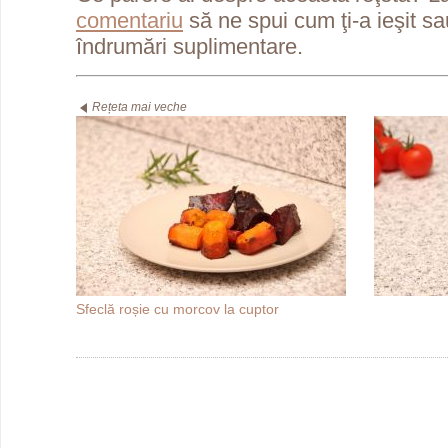
comentariu
să ne spui cum ţi-a ieşit s
îndrumări suplimentare.
Rețeta mai veche
Sfeclă roșie cu morcov la cuptor