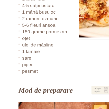
4-5 căței usturoi
1 mână busuioc
2 ramuri rozmarin
5-6 fileuri anșoa
150 grame parmezan
oțet
ulei de măsline
1 lămâie
sare
piper
pesmet
Mod de preparare
citeşte
reţeta