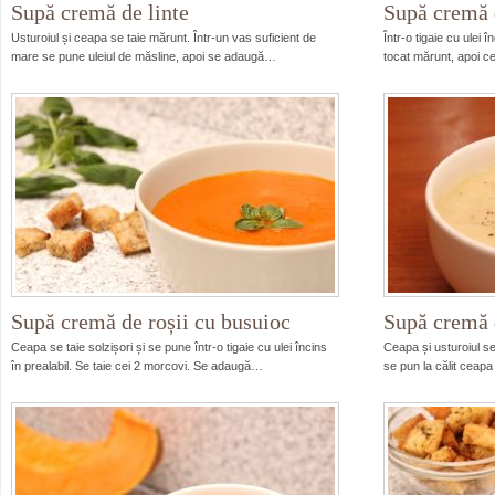
Supă cremă de linte
Supă cremă d
Usturoiul și ceapa se taie mărunt. Într-un vas suficient de
Într-o tigaie cu ulei î
mare se pune uleiul de măsline, apoi se adaugă…
tocat mărunt, apoi 
Supă cremă de roșii cu busuioc
Supă cremă 
Ceapa se taie solzișori și se pune într-o tigaie cu ulei încins
Ceapa și usturoiul se
în prealabil. Se taie cei 2 morcovi. Se adaugă…
se pun la călit ceapa