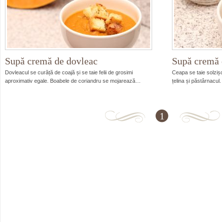
Supă cremă de dovleac
Supă cremă 
Dovleacul se curăță de coajă și se taie felii de grosimi
Ceapa se taie solzișor
aproximativ egale. Boabele de coriandru se mojarează…
țelina și păstârnacul
1