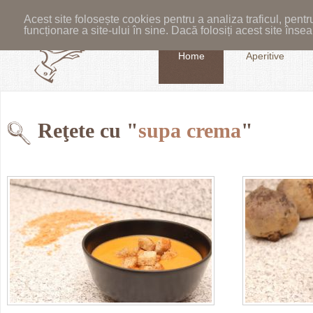
Acest site folosește cookies pentru a analiza traficul, pent
funcționare a site-ului în sine. Dacă folosiți acest site în
Home
Aperitive
Reţete cu "
supa crema
"