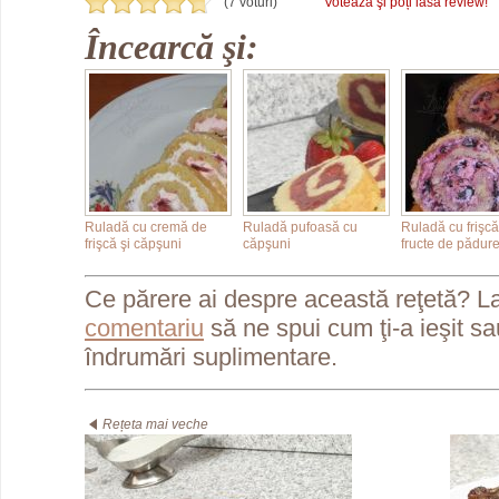
(7 voturi)
Votează şi poți lăsa review!
Încearcă şi:
Ruladă cu cremă de
Ruladă pufoasă cu
Ruladă cu frişcă
frişcă şi căpşuni
căpşuni
fructe de pădur
Ce părere ai despre această reţetă? L
comentariu
să ne spui cum ţi-a ieşit s
îndrumări suplimentare.
Rețeta mai veche