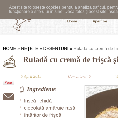
Acest site folosește cookies pentru a analiza traficul, pent
funcționare a site-ului în sine. Dacă folosiți acest site în
Home
Aperitive
HOME
»
REȚETE
»
DESERTURI
»
Ruladă cu cremă de fri
Ruladă cu cremă de frişcă şi
5 April 2013
Comentarii: 5
V
Ingrediente
frișcă lichidă
ciocolată amăruie rasă
întăritor de frișcă