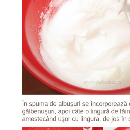
În spuma de albuşuri se încorporează
gălbenuşuri, apoi câte o lingură de făi
amestecând uşor cu lingura, de jos în 