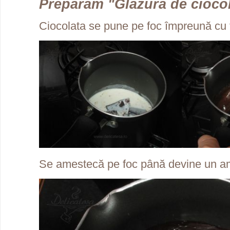
Preparăm "Glazură de cioco
Ciocolata se pune pe foc împreună cu f
Se amestecă pe foc până devine un 