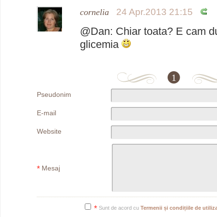
24 Apr.2013 21:15
cornelia
@Dan: Chiar toata? E cam dulc
glicemia
1
Pseudonim
E-mail
Website
*
Mesaj
*
Sunt de acord cu
Termenii și condițiile de utiliza