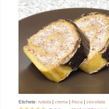
Etichete:
rulada
|
crema
|
frisca
|
ciocolata