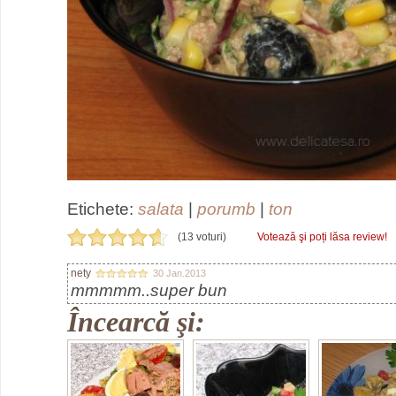
Etichete:
salata
|
porumb
|
ton
(13 voturi)
Votează şi poți lăsa review!
nety
30 Jan.2013
mmmmm..super bun
Încearcă şi: