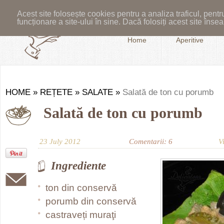
Acest site folosește cookies pentru a analiza traficul, pent
funcționare a site-ului în sine. Dacă folosiți acest site în
Home
Aperitive
HOME
»
REȚETE
»
SALATE
»
Salată de ton cu porumb
Salată de ton cu porumb
23 July 2012
Comentarii: 6
V
Ingrediente
ton din conservă
porumb din conservă
castraveți muraţi