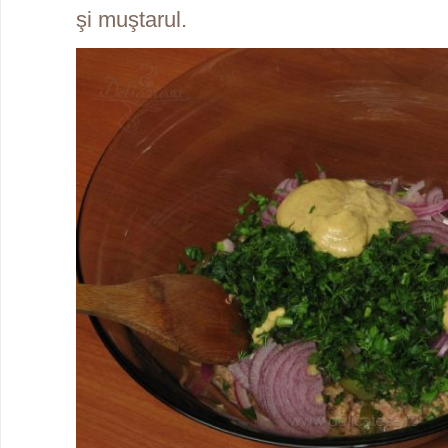
şi muştarul.