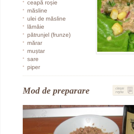
ceapă roșie
măsline
ulei de măsline
lămâie
pătrunjel (frunze)
mărar
muștar
sare
piper
Mod de preparare
citeşte
reţeta