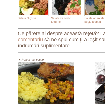
Salată Niçoise
Salată de cod cu
Salată orientală
legume
peşte afumat
Ce părere ai despre această reţetă? L
comentariu
să ne spui cum ţi-a ieşit s
îndrumări suplimentare.
Rețeta mai veche