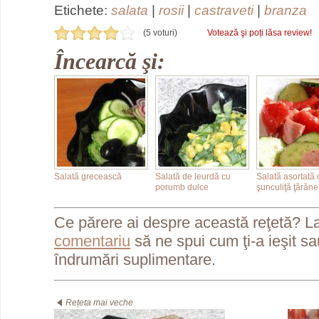
Etichete:
salata
|
rosii
|
castraveti
|
branza
(5 voturi)
Votează şi poți lăsa review!
Încearcă şi:
Salată grecească
Salată de leurdă cu
Salată asortată 
porumb dulce
şunculiţă ţărăn
Ce părere ai despre această reţetă? L
comentariu
să ne spui cum ţi-a ieşit s
îndrumări suplimentare.
Rețeta mai veche