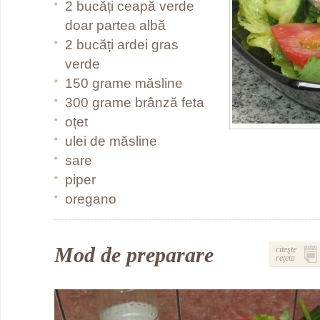
2 bucăți ceapă verde
doar partea albă
2 bucăți ardei gras
verde
150 grame măsline
300 grame brânză feta
oțet
ulei de măsline
sare
piper
oregano
Mod de preparare
citeşte
reţeta