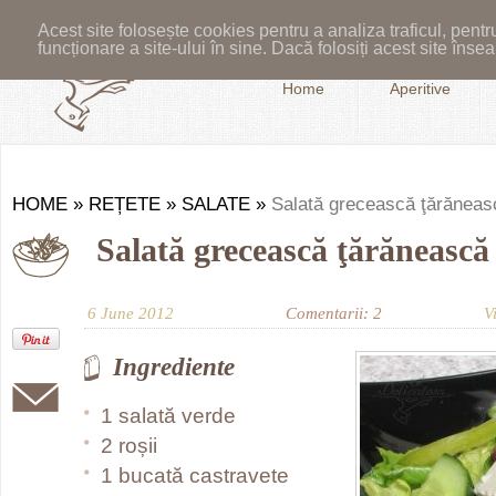
Acest site folosește cookies pentru a analiza traficul, pent
funcționare a site-ului în sine. Dacă folosiți acest site în
Home
Aperitive
HOME
»
REȚETE
»
SALATE
»
Salată grecească ţărăneas
Salată grecească ţărănească
6 June 2012
Comentarii: 2
V
Ingrediente
1 salată verde
2 roșii
1 bucată castravete