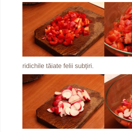
ridichile tăiate felii subțiri.