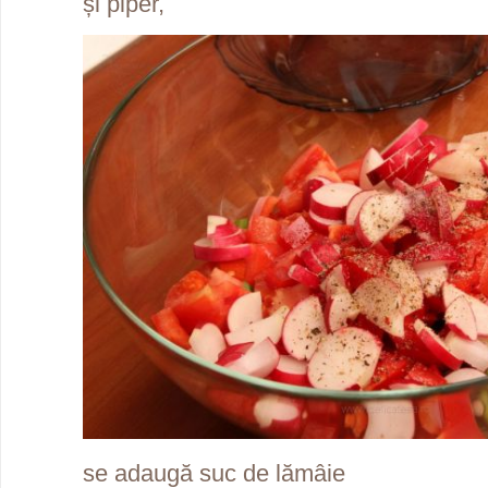
și piper,
se adaugă suc de lămâie