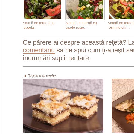
Salată de leurdă cu
Salată de leurdă cu
Salată de leurd
lobodă
fasole roșie…
roșii, ridichi…
Ce părere ai despre această reţetă? L
comentariu
să ne spui cum ţi-a ieşit s
îndrumări suplimentare.
Rețeta mai veche