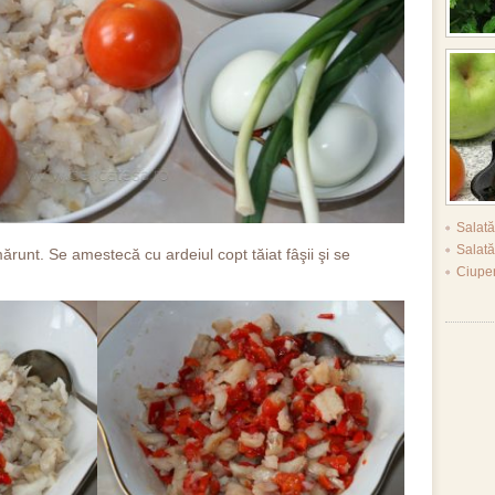
Salat
Salat
ărunt. Se amestecă cu ardeiul copt tăiat fâşii şi se
Ciupe