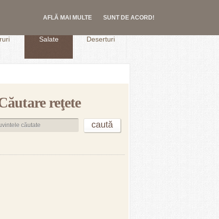
AFLĂ MAI MULTE
SUNT DE ACORD!
.
uri
Salate
Deserturi
Căutare reţete