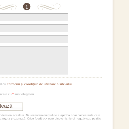
1
rd cu
Termenii și condițiile de utilizare a site-ului
.
arcate cu
*
sunt obligatorii
moderarea acestora. Ne rezervăm dreptul de a aproba doar comentariile care
la reţeta prezentată. Orice feedback este binevenit, fie el negativ sau pozitiv.