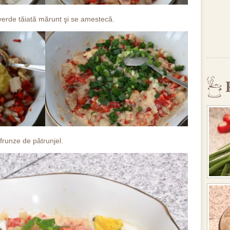
rde tăiată mărunt şi se amestecă.
 frunze de pătrunjel.