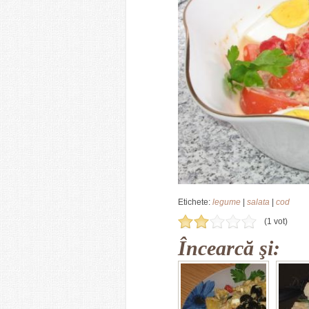
Etichete:
legume
|
salata
|
cod
(1 vot)
Încearcă şi: