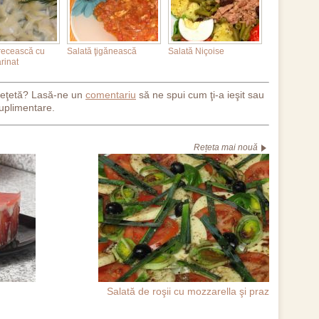
recească cu
Salată ţigănească
Salată Niçoise
rinat
reţetă? Lasă-ne un
comentariu
să ne spui cum ţi-a ieşit sau
uplimentare.
Rețeta mai nouă
Salată de roşii cu mozzarella şi praz