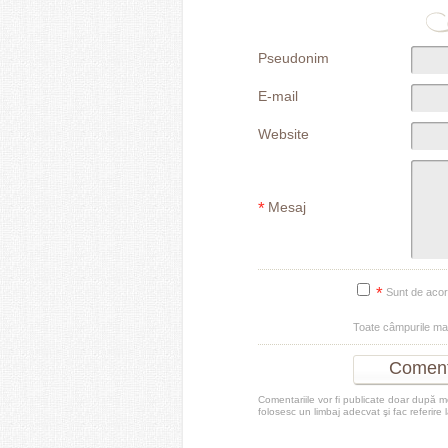
Pseudonim
E-mail
Website
*
Mesaj
*
Sunt de aco
Toate câmpurile m
Comentariile vor fi publicate doar după 
folosesc un limbaj adecvat şi fac referire 