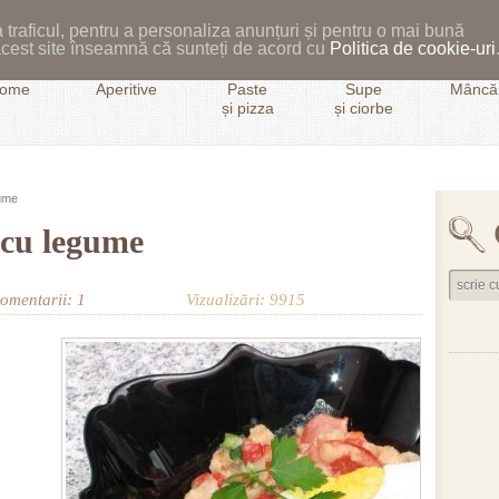
 traficul, pentru a personaliza anunțuri și pentru o mai bună
i acest site înseamnă că sunteți de acord cu
Politica de cookie-uri
ome
Aperitive
Paste
Supe
Mâncăr
și pizza
și ciorbe
gume
 cu legume
omentarii: 1
Vizualizări: 9915