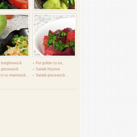
ă bulgărească
Pui grătar cu ou,…
ă grecească
Salată Niçoise
rci cu maioneză…
Salată grecească…