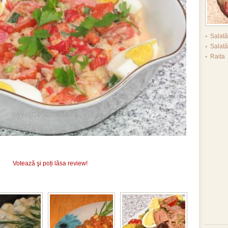
Salat
Salată
Raita
Votează şi poți lăsa review!