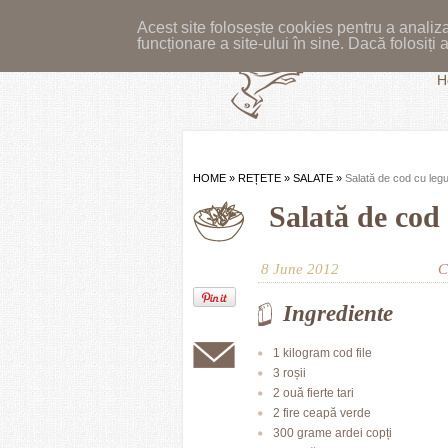
Acest site folosește cookies pentru a analiza
funcționare a site-ului în sine. Dacă folosiț
H
HOME
»
REȚETE
»
SALATE
»
Salată de cod cu le
Salată de cod
8 June 2012
C
Ingrediente
1 kilogram cod file
3 roșii
2 ouă fierte tari
2 fire ceapă verde
300 grame ardei copți