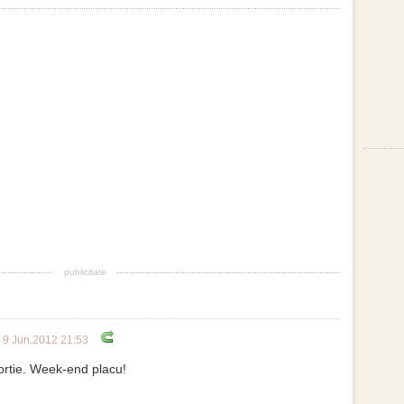
publicitate
9 Jun.2012 21:53
portie. Week-end placu!