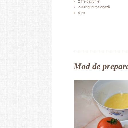
2 fire pătrunjel
2-3 linguri maioneză
sare
Mod de prepar