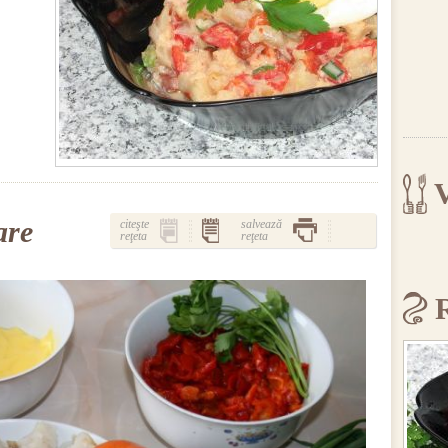
V
are
citeşte
salvează
reţeta
reţeta