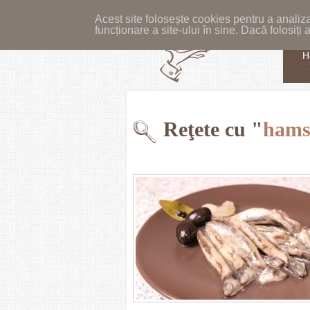
Acest site folosește cookies pentru a analiza
funcționare a site-ului în sine. Dacă folosiț
H
Reţete cu "
hams