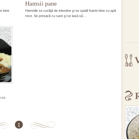
Hamsii pane
te bine
Hamsiile se curăţă de intestine şi se spală foarte bine cu apă
rece. Se presară cu sare şi se lasă să…
V
ă cu
1