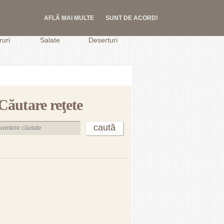
AFLĂ MAI MULTE
SUNT DE ACORD!
.
uri
Salate
Deserturi
Căutare reţete