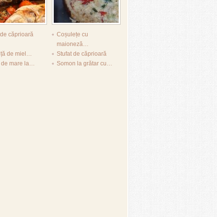
de căprioară
Coșulețe cu
maioneză…
iță de miel…
Stufat de căprioară
e de mare la…
Somon la grătar cu…