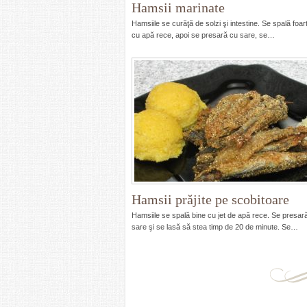
Hamsii marinate
Hamsiile se curăţă de solzi şi intestine. Se spală foar
cu apă rece, apoi se presară cu sare, se…
Hamsii prăjite pe scobitoare
Hamsiile se spală bine cu jet de apă rece. Se presar
sare şi se lasă să stea timp de 20 de minute. Se…