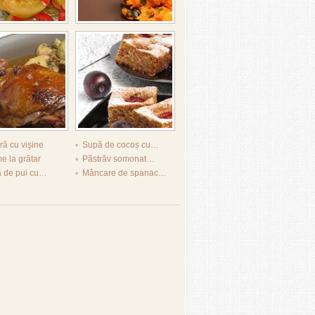
ură cu vişine
Supă de cocoș cu…
 la grătar
Păstrăv somonat…
ă de pui cu…
Mâncare de spanac…