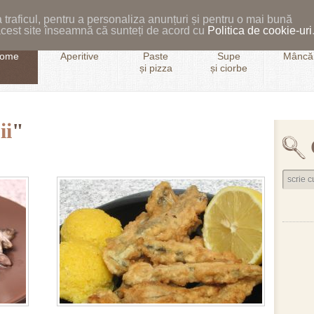
 traficul, pentru a personaliza anunțuri și pentru o mai bună
i acest site înseamnă că sunteți de acord cu
Politica de cookie-uri
ome
Aperitive
Paste
Supe
Mâncăr
și pizza
și ciorbe
ii
"