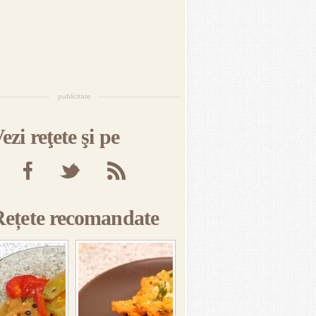
publicitate
ezi reţete şi pe
Rețete recomandate