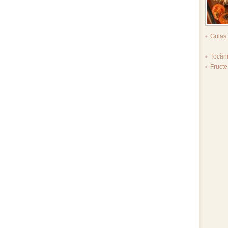
Gulaș 
Tocăn
Fruct