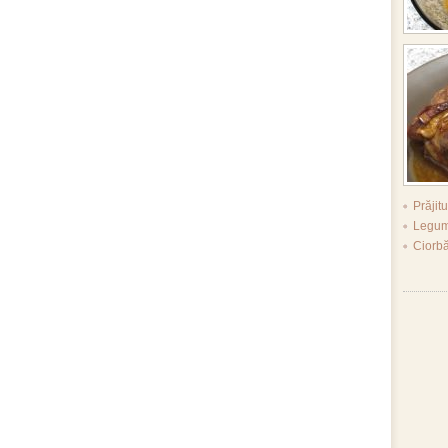
Prăjit
Legume
Ciorb