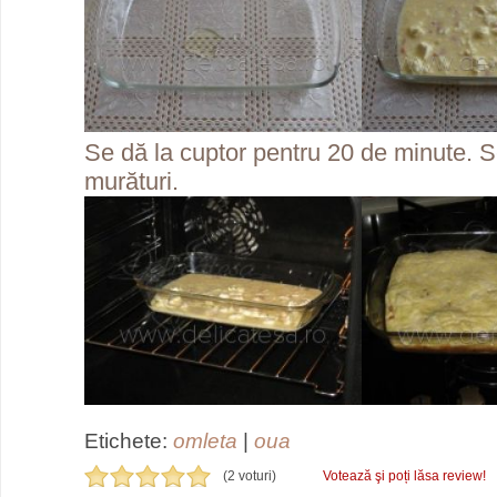
Se dă la cuptor pentru 20 de minute. S
murături.
Etichete:
omleta
|
oua
(2 voturi)
Votează şi poți lăsa review!