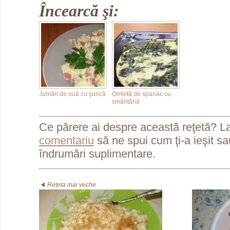
Încearcă şi:
Jumări de ouă cu şuncă
Omletă de spanac cu
smântână
Ce părere ai despre această reţetă? L
comentariu
să ne spui cum ţi-a ieşit s
îndrumări suplimentare.
Rețeta mai veche