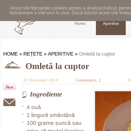
Acest site folosește cookies pentru a analiza traficul, pent
funcționare a site-ului în sine. Dacă folosiți acest site în
Home
Aperitive
HOME
»
REȚETE
»
APERITIVE
»
Omletă la cuptor
Omletă la cuptor
13 November 2010
Comentarii: 2
V
Ingrediente
4 ouă
1 lingură smântână
100 grame șuncă sau
orice alt mezel (parizer,