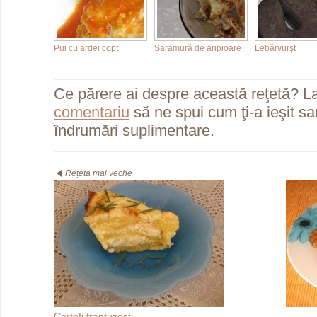
Pui cu ardei copt
Saramură de aripioare
Lebărvurşt
Ce părere ai despre această reţetă? L
comentariu
să ne spui cum ţi-a ieşit s
îndrumări suplimentare.
Rețeta mai veche
Cartofi franţuzeşti