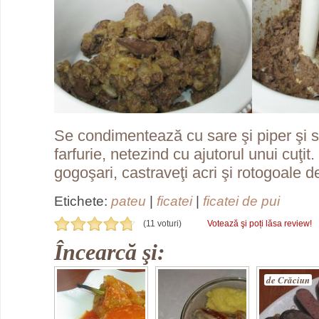
Se condimentează cu sare şi piper şi 
farfurie, netezind cu ajutorul unui cuţit
gogoşari, castraveţi acri şi rotogoale de
Etichete:
pateu
|
ficatei
|
ficatei de pui
(11 voturi)
Votează şi poți lăsa review!
Încearcă şi:
de Crăciun