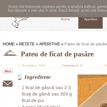
Acest site folosește cookies pentru a analiza traficul, pent
funcționare a site-ului în sine. Dacă folosiți acest site în
Home
Aperitive
HOME
»
REȚETE
»
APERITIVE
»
Pateu de ficat de pasăr
Pateu de ficat de pasăre
1 November 2010
Comentarii: 0
V
Ingrediente
1 ficat de gâscă sau 2-3
ficaţi de găină sau 300 g
ficat de pui
2 cepe (după plac)