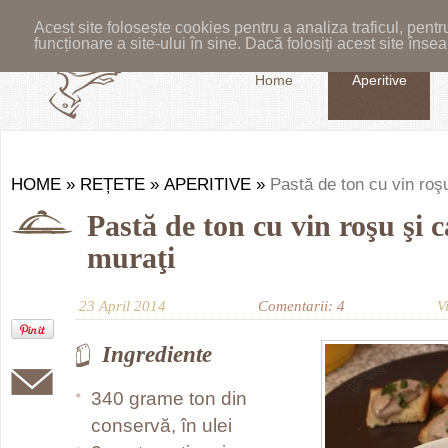
Acest site folosește cookies pentru a analiza traficul, pent
funcționare a site-ului în sine. Dacă folosiți acest site în
Home
Aperitive
HOME
»
REȚETE
»
APERITIVE
»
Pastă de ton cu vin roşu
Pastă de ton cu vin roşu şi c
muraţi
23 April 2014
Comentarii: 4
V
Ingrediente
340 grame ton din
conservă, în ulei