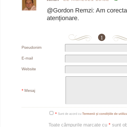
@Gordon Remzi: Am corectat
atenționare.
1
Pseudonim
E-mail
Website
*
Mesaj
*
Sunt de acord cu
Termenii și condițiile de utiliza
Toate câmpurile marcate cu
*
sunt obl