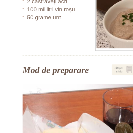
2 castraveți acri
100 mililitri vin roșu
50 grame unt
Mod de preparare
citeşte
reţeta