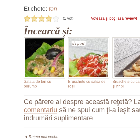
Etichete:
ton
(1 vot)
Votează şi poți lăsa review!
Încearcă şi:
de post
Salată de ton cu
Bruschete cu salsa de
Bruschete cu ca
porumb
roșii
şi hribi
Ce părere ai despre această reţetă? L
comentariu
să ne spui cum ţi-a ieşit s
îndrumări suplimentare.
Rețeta mai veche