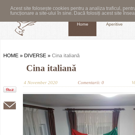
Acest site folosește cookies pentru a analiza traficul, pent
funcționare a site-ului în sine. Dacă folosiți acest site în
Home
Aperitive
HOME
»
DIVERSE
»
Cina italiană
Cina italiană
4 November 2020
Comentarii: 0
V