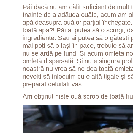
Păi dacă nu am călit suficient de mult 
înainte de a adăuga ouăle, acum am ob
apă deasupra ouălor parțial închegate
toată apa?! Păi ai putea să o scurgi, da
ingrediente. Sau ai putea să o gătești
mai poți să o lași în pace, trebuie să 
nu se ardă pe fund. Și acum omleta no
omletă dispersată. Și nu e singura prob
noastră nu vrea să ne dea toată omlet
nevoiți să înlocuim cu o altă tigaie și 
preparat celuilalt vas.
Am obținut niște ouă scrob de toată f