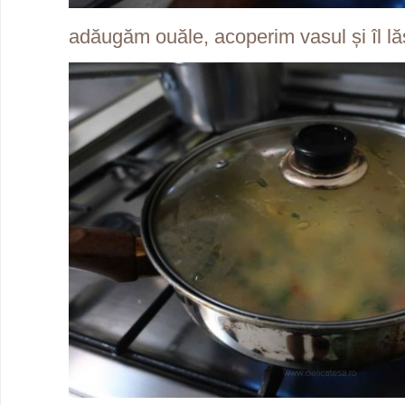
adăugăm ouăle, acoperim vasul și îl l