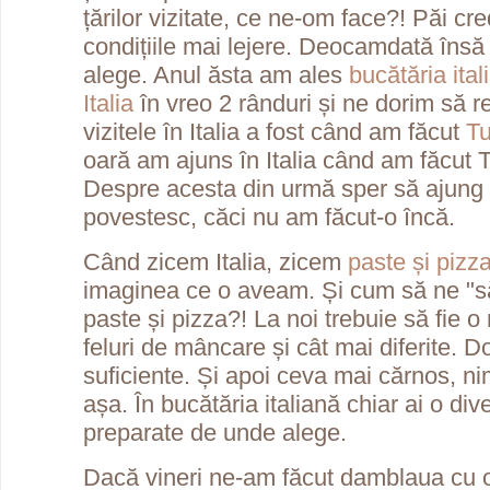
țărilor vizitate, ce ne-om face?! Păi c
condițiile mai lejere. Deocamdată îns
alege. Anul ăsta am ales
bucătăria ital
Italia
în vreo 2 rânduri și ne dorim să 
vizitele în Italia a fost când am făcut
Tu
oară am ajuns în Italia când am făcut Tu
Despre acesta din urmă sper să ajung
povestesc, căci nu am făcut-o încă.
Când zicem Italia, zicem
paste și pizz
imaginea ce o aveam. Și cum să ne "s
paste și pizza?! La noi trebuie să fie 
feluri de mâncare și cât mai diferite. D
suficiente. Și apoi ceva mai cărnos, ni
așa. În bucătăria italiană chiar ai o di
preparate de unde alege.
Dacă vineri ne-am făcut damblaua cu o