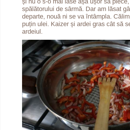
și nu o s-o mai lase așa ușor să plece,
spălătorului de sârmă. Dar am lăsat g
departe, nouă ni se va întâmpla. Călim
puțin ulei. Kaizer și ardei gras cât să 
ardeiul.