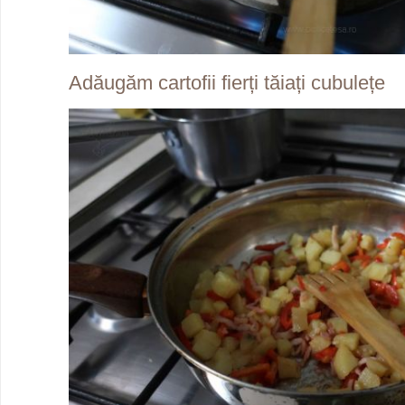
Adăugăm cartofii fierți tăiați cubulețe