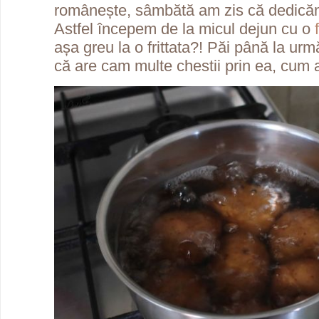
românește, sâmbătă am zis că dedicăm î
Astfel începem de la micul dejun cu o
așa greu la o frittata?! Păi până la ur
că are cam multe chestii prin ea, cum ar f