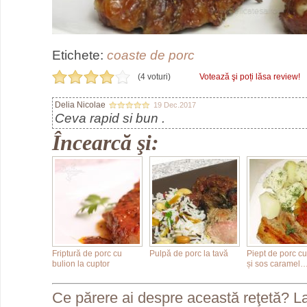
Etichete:
coaste de porc
(4 voturi)
Votează şi poți lăsa review!
Delia Nicolae
19 Dec.2017
Ceva rapid si bun .
Încearcă şi:
Friptură de porc cu
Pulpă de porc la tavă
Piept de porc c
bulion la cuptor
și sos caramel
Ce părere ai despre această reţetă? L