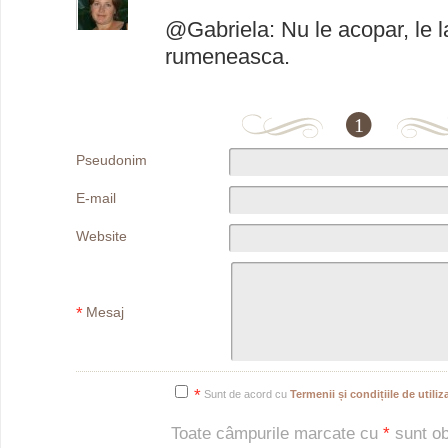
@Gabriela: Nu le acopar, le l
rumeneasca.
1
Pseudonim
E-mail
Website
*
Mesaj
*
Sunt de acord cu
Termenii și condițiile de utiliza
Toate câmpurile marcate cu
*
sunt obl