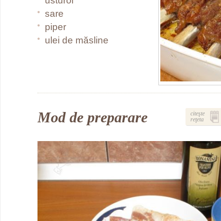
usturoi
sare
piper
ulei de măsline
Mod de preparare
citeşte
reţeta