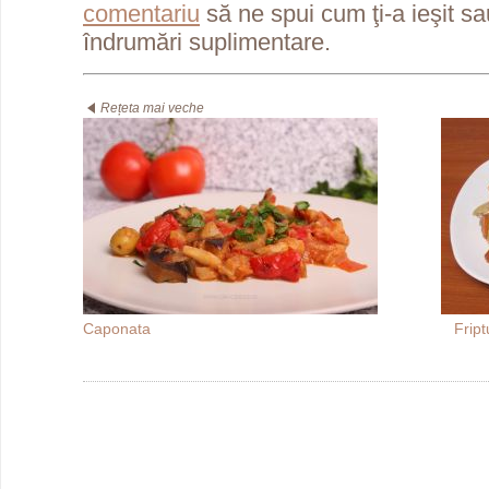
comentariu
să ne spui cum ţi-a ieşit s
îndrumări suplimentare.
Rețeta mai veche
Caponata
Fript