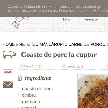
Acest site folosește cookies pentru a analiza traficul, pent
funcționare a site-ului în sine. Dacă folosiți acest site în
Home
Aperitive
HOME
»
REȚETE
»
MÂNCĂRURI
»
CARNE DE PORC
»
Coaste de porc la cuptor
13 March 2014
Comentarii: 2
V
Ingrediente
coaste de porc
cimbru
rozmarin