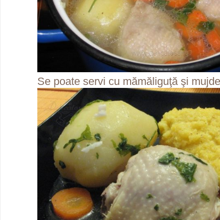
Se poate servi cu mămăliguţă şi mujdei