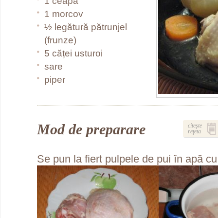
1 ceapă
1 morcov
½ legătură pătrunjel
(frunze)
5 căței usturoi
sare
piper
Mod de preparare
citeşte
reţeta
Se pun la fiert pulpele de pui în apă cu