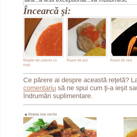
Încearcă şi:
Mujdei de usturoi cu
Rasol de pui
Rasol de raci
roşii
Ce părere ai despre această reţetă? L
comentariu
să ne spui cum ţi-a ieşit s
îndrumări suplimentare.
Rețeta mai veche