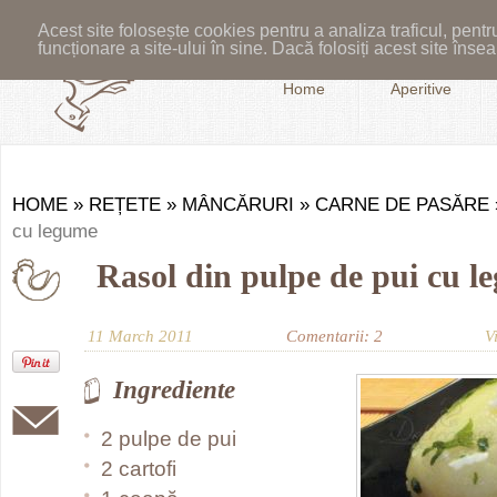
Acest site folosește cookies pentru a analiza traficul, pent
funcționare a site-ului în sine. Dacă folosiți acest site în
Home
Aperitive
HOME
»
REȚETE
»
MÂNCĂRURI
»
CARNE DE PASĂRE
cu legume
Rasol din pulpe de pui cu l
11 March 2011
Comentarii: 2
V
Ingrediente
2 pulpe de pui
2 cartofi