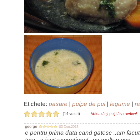
Etichete:
pasare
|
pulpe de pui
|
legume
|
ra
(14 voturi)
Votează şi poți lăsa review!
george
03 Dec.2015
e pentru prima data cand gatesc ..am facut 
tara...a iesit exceptional...va multumesc