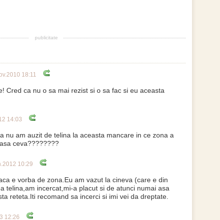
publicitate
ov.2010 18:11
e! Cred ca nu o sa mai rezist si o sa fac si eu aceasta
12 14:03
 nu am auzit de telina la aceasta mancare in ce zona a
ca asa ceva????????
n.2012 10:29
daca e vorba de zona.Eu am vazut la cineva (care e din
a telina,am incercat,mi-a placut si de atunci numai asa
a reteta.Iti recomand sa incerci si imi vei da dreptate.
3 12:26