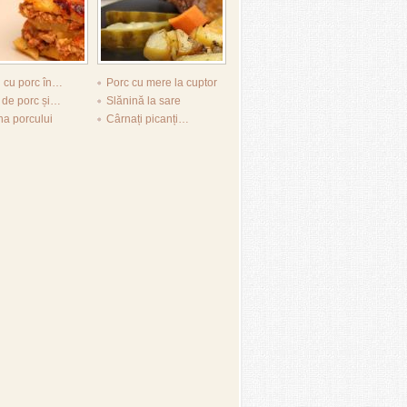
i cu porc în…
Porc cu mere la cuptor
 de porc și…
Slănină la sare
a porcului
Cârnați picanți…