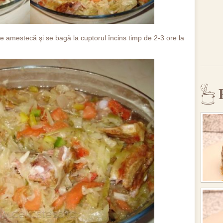
 se amestecă şi se bagă la cuptorul încins timp de 2-3 ore la