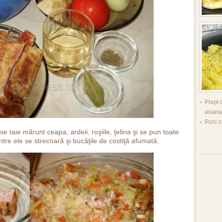
Piept 
anan
Porc c
 se taie mărunt ceapa, ardeii, roşiile, ţelina şi se pun toate
ntre ele se strecoară şi bucăţile de costiţă afumată.