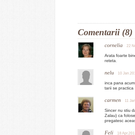
Comentarii (8)
cornelia
22 N
Arata foarte bin
reteta.
nelu
10 Jan.20
inca pana acuma
tarii se practi
carmen
11 Ja
Sincer nu stiu 
Zalau) ca folose
pregatesc aceast
Feli
18 Apr.201