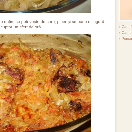
e dafin, se potriveşte de sare, piper şi se pune o lingură,
 cuptor un sfert de oră.
Cartof
Carne
Poman