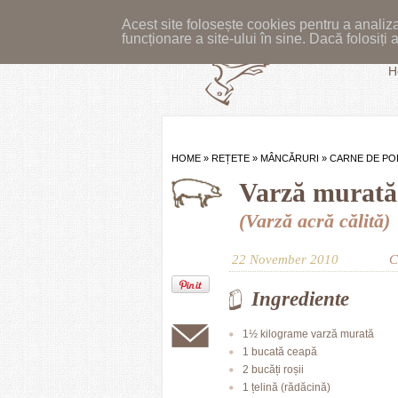
Acest site folosește cookies pentru a analiza
funcționare a site-ului în sine. Dacă folosiț
H
HOME
»
REȚETE
»
MÂNCĂRURI
»
CARNE DE PO
Varză murată 
(Varză acră călită)
22 November 2010
C
Ingrediente
1½ kilograme varză murată
1 bucată ceapă
2 bucăți roșii
1 țelină (rădăcină)