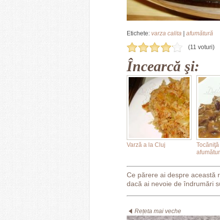
Etichete:
varza calita
|
afumătură
(11 voturi)
Încearcă şi:
Varză a la Cluj
Tocăniţă 
afumătu
Ce părere ai despre această 
dacă ai nevoie de îndrumări s
Rețeta mai veche