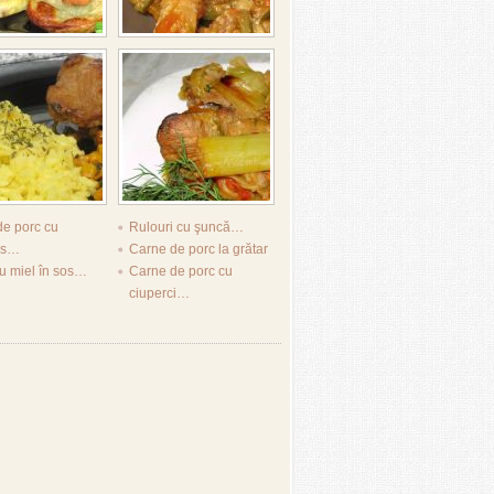
de porc cu
Rulouri cu şuncă…
as…
Carne de porc la grătar
u miel în sos…
Carne de porc cu
ciuperci…