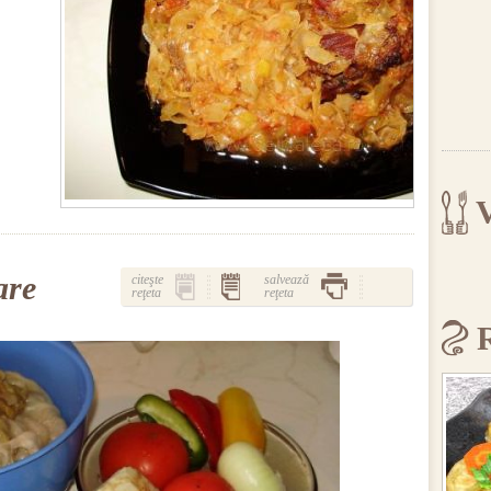
V
are
citeşte
salvează
reţeta
reţeta