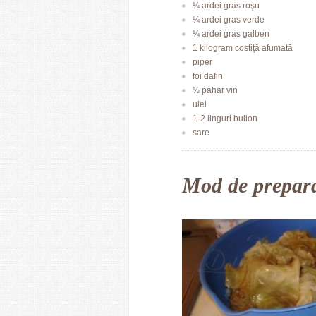
¼ ardei gras roşu
¼ ardei gras verde
¼ ardei gras galben
1 kilogram costiță afumată
piper
foi dafin
½ pahar vin
ulei
1-2 linguri bulion
sare
Mod de prepar