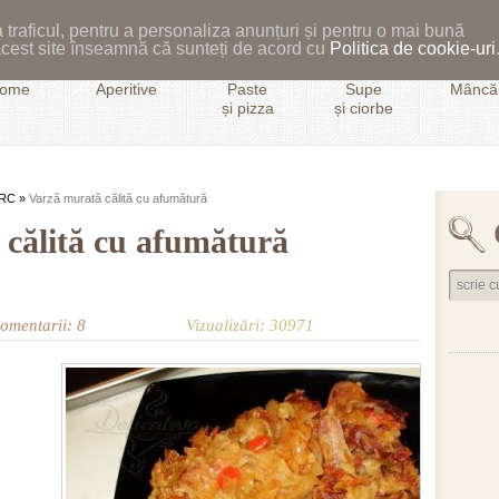
 traficul, pentru a personaliza anunțuri și pentru o mai bună
i acest site înseamnă că sunteți de acord cu
Politica de cookie-uri
ome
Aperitive
Paste
Supe
Mâncăr
și pizza
și ciorbe
RC
»
Varză murată călită cu afumătură
călită cu afumătură
omentarii: 8
Vizualizări: 30971