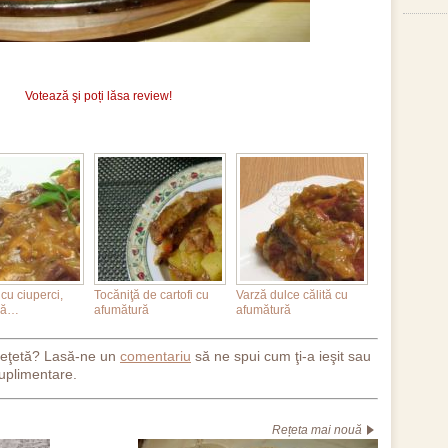
Votează şi poți lăsa review!
cu ciuperci,
Tocăniţă de cartofi cu
Varză dulce călită cu
ră…
afumătură
afumătură
reţetă? Lasă-ne un
comentariu
să ne spui cum ţi-a ieşit sau
uplimentare.
Rețeta mai nouă