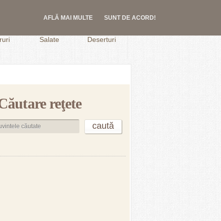
AFLĂ MAI MULTE
SUNT DE ACORD!
.
uri
Salate
Deserturi
Căutare reţete