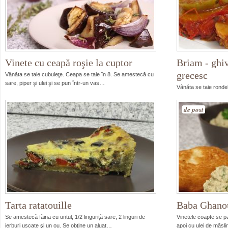
Vinete cu ceapă roşie la cuptor
Briam - ghiv
grecesc
Vânăta se taie cubuleţe. Ceapa se taie în 8. Se amestecă cu
sare, piper şi ulei şi se pun într-un vas…
Vânăta se taie rondel
completează cu câte 
de post
Tarta ratatouille
Baba Ghano
Se amestecă făina cu untul, 1/2 linguriţă sare, 2 linguri de
Vinetele coapte se p
ierburi uscate şi un ou. Se obţine un aluat…
apoi cu ulei de măs