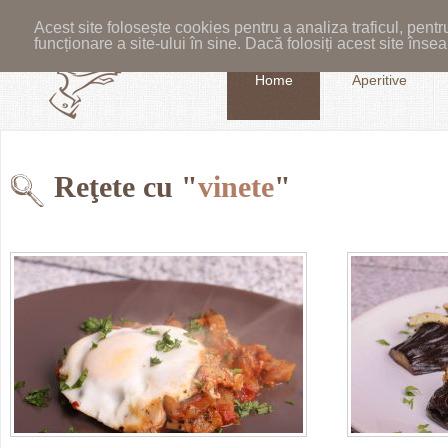
Acest site folosește cookies pentru a analiza traficul, pent
funcționare a site-ului în sine. Dacă folosiți acest site în
Home
Aperitive
Reţete cu "
vinete
"