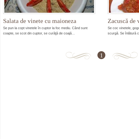
Salata de vinete cu maioneza
Zacuscă de v
Se pun la copt vinetele în cuptor la foc mediu. Când sunt
Se coc vinetele, gogo
coapte, se scot din cuptor, se curăţă de coajă…
scurgă. Se înlătură 
1