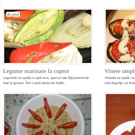
de post
Legume marinate la cuptor
Vinete umplu
Legumele se spală cu apă rece, apoi se taie fâşii potrivit de
Vinetele se spală, se
mari şi groase. Într-o tavă destul de înaltă…
unei linguriţe, se fre