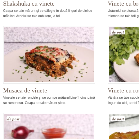
Shakshuka cu vinete
Vinete cu br
Ceapa se taie mărunt şi se căleşte în două linguri de ulei de
Usturoiul se pisează 
măsline. Ardeiul se taie cubuleţe, la fel…
telemea se taie feli
de post
Musaca de vinete
Vinete cu ro
Vinetele se taie rondele şi se pun pe grătarul bine încins până
Vânăta se taie cubule
se rumenesc. Ceapa se taie mărunt şi se…
linguri de ulei, astf
de post
de post